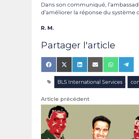
Dans son communiqué, l’ambassade
d’améliorer la réponse du système d
R. M.
Partager l'article
Share
Share
Share
Share
Share
Shar
on
on
on
on
on
on
Facebook
X
LinkedIn
Email
WhatsAp
Tele
Étiquettes
BLS International Services
con
(Twitter)
,
Article précédent