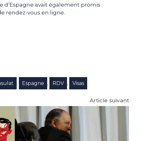
 d’Espagne avait également promis
e rendez-vous en ligne.
e
p
gram
sulat
Espagne
RDV
Visas
,
,
,
Article suivant