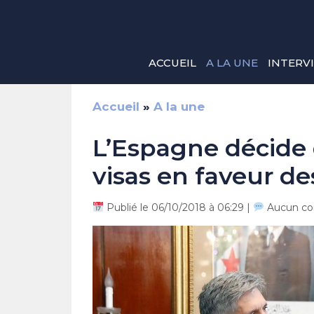
Aller
au
contenu
ACCUEIL
A LA UNE
INTERV
Accueil
»
A la une
L’Espagne décide de
visas en faveur de
Publié le 06/10/2018 à 06:29 |
Aucun co