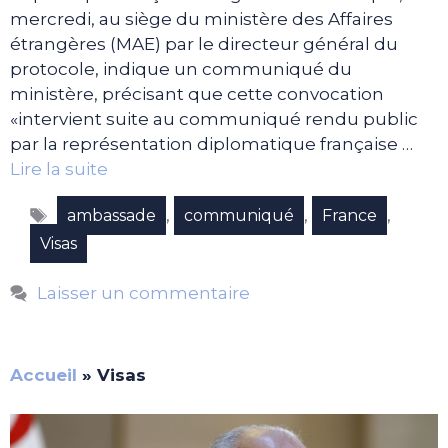
mercredi, au siège du ministère des Affaires
étrangères (MAE) par le directeur général du
protocole, indique un communiqué du
ministère, précisant que cette convocation
«intervient suite au communiqué rendu public
par la représentation diplomatique française …
Lire la suite
Étiquettes
,
,
,
ambassade
communiqué
France
Visas
Laisser un commentaire
Accueil
»
Visas