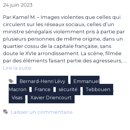
24 juin 2023
Par Kamel M. – Images violentes que celles qui
circulent sur les réseaux sociaux, celles d’un
ministre sénégalais violemment pris à partie par
plusieurs personnes de même origine, dans un
quartier cossu de la capitale française, sans
doute le XVIe arrondissement. La scène, filmée
par des éléments faisant partie des agresseurs, …
Lire la suite
Étiquettes
,
Bernard-Henri Lévy
Emmanuel
,
,
,
,
Macron
France
sécurité
Tebbouen
,
Visas
Xavier Driencourt
Laisser un commentaire