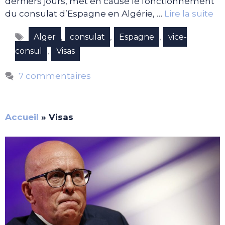
derniers jours, met en cause le fonctionnement
du consulat d’Espagne en Algérie, …
Lire la suite
Étiquettes
,
,
,
Alger
consulat
Espagne
vice-
,
consul
Visas
7 commentaires
Accueil
»
Visas