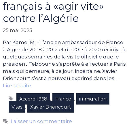
français à «agir vite»
contre l’Algérie
25 mai 2023
Par Kamel M. – L’ancien ambassadeur de France
à Alger de 2008 à 2012 et de 2017 à 2020 récidive à
quelques semaines de la visite officielle que le
président Tebboune s’apprête à effectuer à Paris
mais qui demeure, à ce jour, incertaine. Xavier
Driencourt s’est à nouveau exprimé dans les …
Lire la suite
Étiquettes
,
,
,
Accord 1968
France
immigration
,
Visas
Xavier Driencourt
Laisser un commentaire