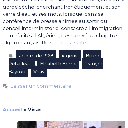
gorge sèche, cherchant frénétiquement et son
verre d’eau et ses mots, lorsque, dans sa
conférence de presse animée au sortir du
conseil interministériel consacré à l’immigration
– en réalité à l’Algérie –, il est arrivé au chapitre
algéro-français. Rien …
Lire la suite
Étiquettes
,
,
accord de 1968
Algerie
Bruno
,
,
Retailleau
Elisabeth Borne
François
,
Bayrou
Visas
Laisser un commentaire
Accueil
»
Visas