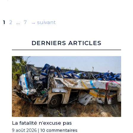
Page
Page
Page
1
2
…
7
→
suivant
DERNIERS ARTICLES
La fatalité n’excuse pas
9 août 2026 |
10 commentaires