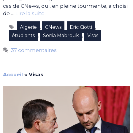
cas de CNews, qui, en pleine tourmente, a choisi
de …
Lire la suite
Étiquettes
,
,
,
Algerie
CNews
Eric Ciotti
,
,
étudiants
Sonia Mabrouk
Visas
37 commentaires
Accueil
»
Visas