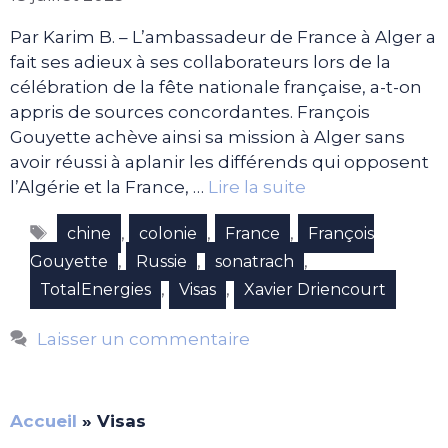
Par Karim B. – L’ambassadeur de France à Alger a
fait ses adieux à ses collaborateurs lors de la
célébration de la fête nationale française, a-t-on
appris de sources concordantes. François
Gouyette achève ainsi sa mission à Alger sans
avoir réussi à aplanir les différends qui opposent
l’Algérie et la France, …
Lire la suite
Étiquettes
,
,
,
chine
colonie
France
François
,
,
,
Gouyette
Russie
sonatrach
,
,
TotalEnergies
Visas
Xavier Driencourt
Laisser un commentaire
Accueil
»
Visas