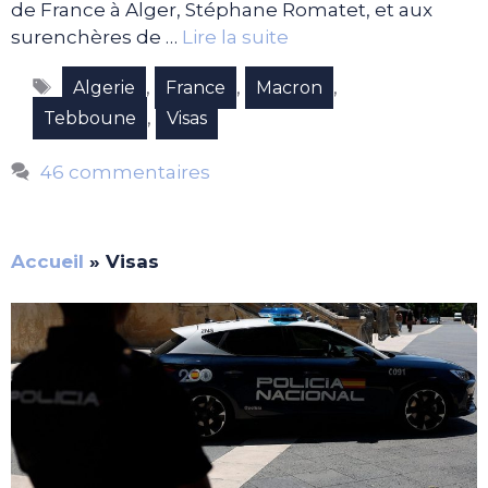
de France à Alger, Stéphane Romatet, et aux
surenchères de …
Lire la suite
Étiquettes
,
,
,
Algerie
France
Macron
,
Tebboune
Visas
46 commentaires
Accueil
»
Visas