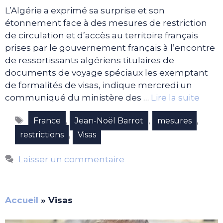
L’Algérie a exprimé sa surprise et son
étonnement face à des mesures de restriction
de circulation et d’accès au territoire français
prises par le gouvernement français à l’encontre
de ressortissants algériens titulaires de
documents de voyage spéciaux les exemptant
de formalités de visas, indique mercredi un
communiqué du ministère des …
Lire la suite
Étiquettes
,
,
,
France
Jean-Noël Barrot
mesures
,
restrictions
Visas
Laisser un commentaire
Accueil
»
Visas