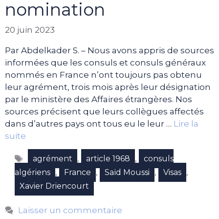
nomination
20 juin 2023
Par Abdelkader S. – Nous avons appris de sources
informées que les consuls et consuls généraux
nommés en France n’ont toujours pas obtenu
leur agrément, trois mois après leur désignation
par le ministère des Affaires étrangères. Nos
sources précisent que leurs collègues affectés
dans d’autres pays ont tous eu le leur …
Lire la
suite
Étiquettes
,
,
agrément
article 1968
consuls
,
,
,
,
algériens
France
Saïd Moussi
Visas
Xavier Driencourt
Laisser un commentaire