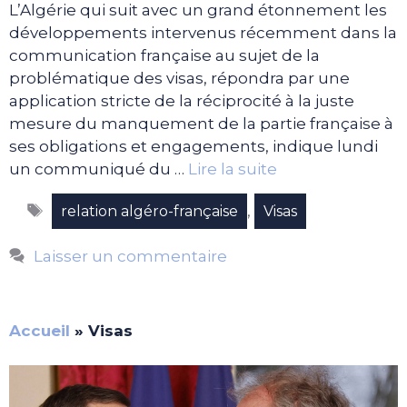
L’Algérie qui suit avec un grand étonnement les
développements intervenus récemment dans la
communication française au sujet de la
problématique des visas, répondra par une
application stricte de la réciprocité à la juste
mesure du manquement de la partie française à
ses obligations et engagements, indique lundi
un communiqué du …
Lire la suite
Étiquettes
,
relation algéro-française
Visas
Laisser un commentaire
Accueil
»
Visas