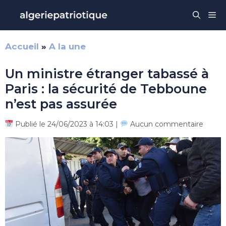
Aller
Me
au
contenu
Accueil
»
A la une
Un ministre étranger tabassé à
Paris : la sécurité de Tebboune
n’est pas assurée
Publié le 24/06/2023 à 14:03 |
Aucun commentaire