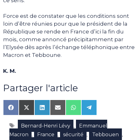
ce sens.
Force est de constater que les conditions sont
loin d’être réunies pour que le président de la
République se rende en France d’ici la fin du
mois, comme annoncé précipitamment par
l’Elysée dès après l’échange téléphonique entre
Macron et Tebboune.
K. M.
Partager l'article
Share
Share
Share
Share
Share
Share
on
on
on
on
on
on
Facebook
X
LinkedIn
Email
WhatsApp
Telegram
Étiquettes
(Twitter)
,
Bernard-Henri Lévy
Emmanuel
,
,
,
,
Macron
France
sécurité
Tebbouen