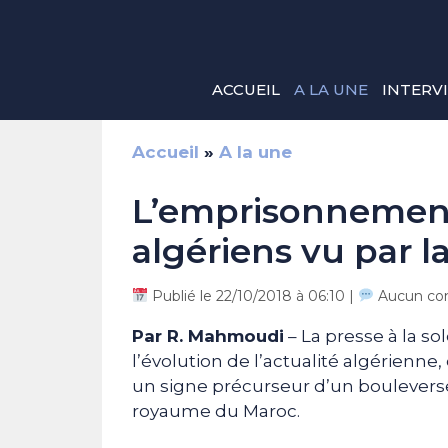
Aller
au
contenu
ACCUEIL
A LA UNE
INTERV
Accueil
»
A la une
L’emprisonnement
algériens vu par 
Publié le 22/10/2018 à 06:10 |
Aucun co
Par R. Mahmoudi
– La presse à la s
l’évolution de l’actualité algérien
un signe précurseur d’un boulevers
royaume du Maroc.