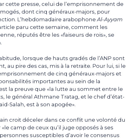
ar cette presse, celui de l’emprisonnement de
limogés, dont cinq généraux-majors, pour
fonction. L’hebdomadaire arabophone
Al-Ayyam
rticle paru cette semaine, comment les
enne, réputés être les «faiseurs de rois», se
.
’habitude, lorsque de hauts gradés de l’ANP sont
au pire des cas, mis à la retraite. Pour lui, si le
 l’emprisonnement de cinq généraux-majors et
ponsabilités importantes au sein de la
 c’est la preuve que «la lutte au sommet entre le
, le général Athmane Tratag, et le chef d’état-
ïd-Salah, est à son apogée».
ain croit déceler dans ce conflit une volonté du
 «le camp de ceux qu’il juge opposés à ses
s personnes susceptibles d’avoir le consensus