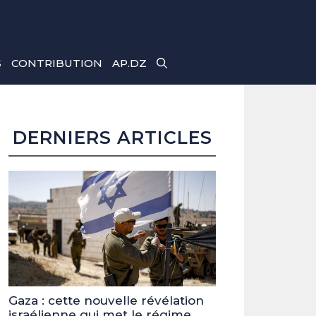
S
CONTRIBUTION
AP.DZ
DERNIERS ARTICLES
Gaza : cette nouvelle révélation
israélienne qui met le régime