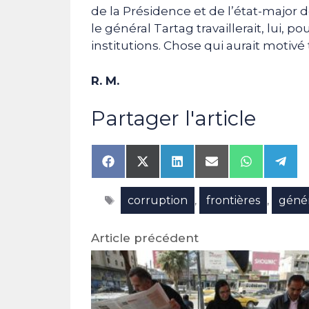
de la Présidence et de l’état-major d
le général Tartag travaillerait, lui
institutions. Chose qui aurait moti
R. M.
Partager l'article
Share
Share
Share
Share
Share
Shar
on
on
on
on
on
on
Facebook
X
LinkedIn
Email
WhatsAp
Tele
Étiquettes
corruption
frontières
géné
(Twitter)
,
,
Article précédent