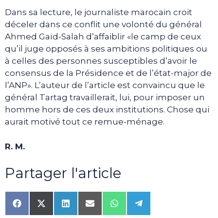
Dans sa lecture, le journaliste marocain croit
déceler dans ce conflit une volonté du général
Ahmed Gaïd-Salah d’affaiblir «le camp de ceux
qu’il juge opposés à ses ambitions politiques ou
à celles des personnes susceptibles d’avoir le
consensus de la Présidence et de l’état-major de
l’ANP». L’auteur de l’article est convaincu que le
général Tartag travaillerait, lui, pour imposer un
homme hors de ces deux institutions. Chose qui
aurait motivé tout ce remue-ménage.
R. M.
Partager l'article
Share
Share
Share
Share
Share
Share
on
on
on
on
on
on