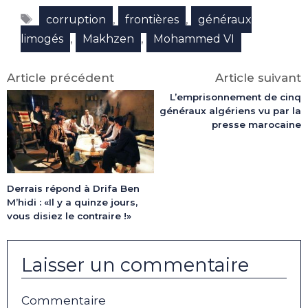
Facebook
X
LinkedIn
Email
WhatsApp
Telegram
Étiquettes
(Twitter)
,
,
corruption
frontières
généraux
,
,
limogés
Makhzen
Mohammed VI
Article précédent
Article suivant
L’emprisonnement de cinq
généraux algériens vu par la
presse marocaine
Derrais répond à Drifa Ben
M’hidi : «Il y a quinze jours,
vous disiez le contraire !»
Laisser un commentaire
Commentaire