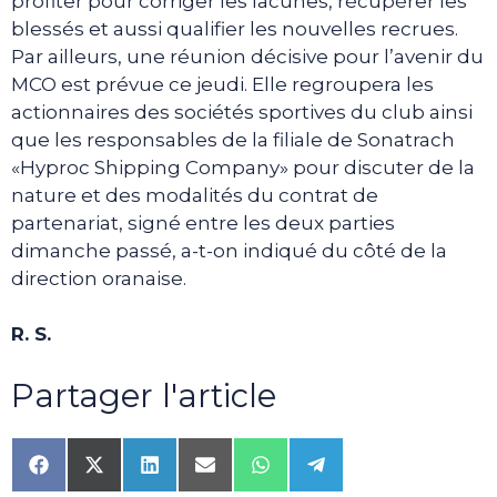
profiter pour corriger les lacunes, récupérer les
blessés et aussi qualifier les nouvelles recrues.
Par ailleurs, une réunion décisive pour l’avenir du
MCO est prévue ce jeudi. Elle regroupera les
actionnaires des sociétés sportives du club ainsi
que les responsables de la filiale de Sonatrach
«Hyproc Shipping Company» pour discuter de la
nature et des modalités du contrat de
partenariat, signé entre les deux parties
dimanche passé, a-t-on indiqué du côté de la
direction oranaise.
R. S.
Partager l'article
Share
Share
Share
Share
Share
Share
on
on
on
on
on
on