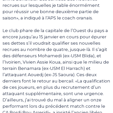
recrues sur lesquelles je table énormément
pour réussir une bonne deuxième partie de
saison», a indiqué à l’APS le coach oranais.
Le club phare de la capitale de l’Ouest du pays a
encore jusqu’au 15 janvier en cours pour épurer
ses dettes s’il voudrait qualifier ses nouvelles
recrues au nombre de quatre, jusque-là. Il s’agit
des défenseurs Mohamedi (ex-USM Blida), et
l’Ivoirien, Vivien Assie Koua, ainsi que le milieu de
terrain Benamara (ex-USM El Harrach) et
l’attaquant Aouedj (ex-JS Saoura). Ces deux
derniers font le retour au bercail. «La qualification
de ces joueurs, en plus du recrutement d’un
attaquant supplémentaire, sont une urgence.
D’ailleurs, j’ai trouvé du mal à aligner un onze
performant lors du précédent match contre le
CA Bordj Bou Arreridj», a insisté l’ancien libéro