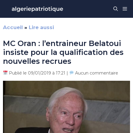
Aller
Me
au
contenu
Accueil
»
Lire aussi
MC Oran : l’entraineur Belatoui
insiste pour la qualification des
nouvelles recrues
Publié le 09/01/2019 à 17:21 |
Aucun commentaire