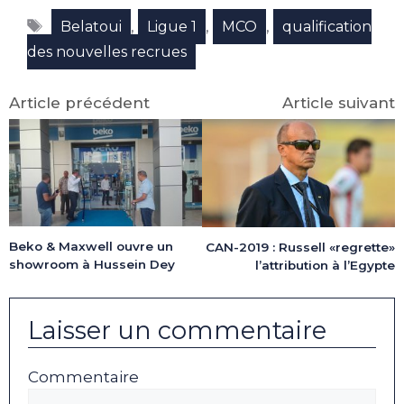
Facebook
X
LinkedIn
Email
WhatsApp
Telegram
Étiquettes
(Twitter)
,
,
,
Belatoui
Ligue 1
MCO
qualification
des nouvelles recrues
Article précédent
Article suivant
Beko & Maxwell ouvre un
CAN-2019 : Russell «regrette»
showroom à Hussein Dey
l’attribution à l’Egypte
Laisser un commentaire
Commentaire