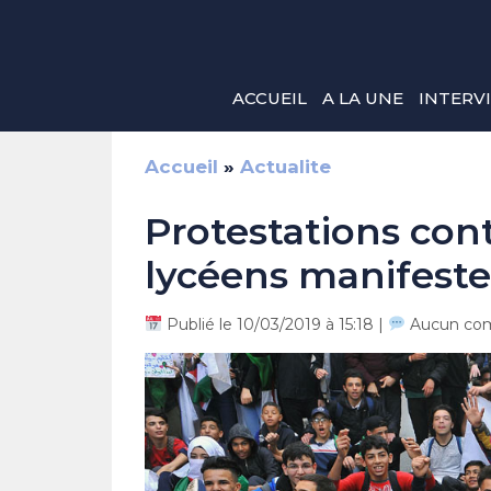
Aller
au
contenu
ACCUEIL
A LA UNE
INTERV
Accueil
»
Actualite
Protestations cont
lycéens manifesten
Publié le 10/03/2019 à 15:18 |
Aucun co