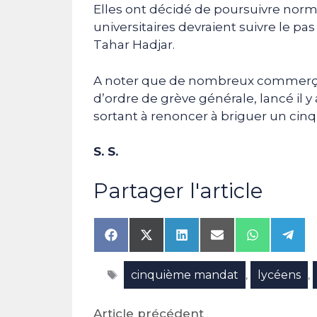
Elles ont décidé de poursuivre norm
universitaires devraient suivre le p
Tahar Hadjar.
A noter que de nombreux commerçant
d’ordre de grève générale, lancé il y
sortant à renoncer à briguer un ci
S. S.
Partager l'article
Share
Share
Share
Share
Share
Shar
on
on
on
on
on
on
Facebook
X
LinkedIn
Email
WhatsAp
Tele
Étiquettes
cinquième mandat
lycéens
(Twitter)
,
,
Article précédent