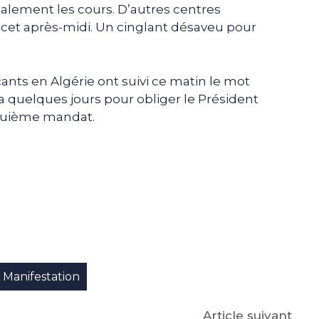
alement les cours. D’autres centres
as cet après-midi. Un cinglant désaveu pour
s en Algérie ont suivi ce matin le mot
 a quelques jours pour obliger le Président
nquième mandat.
e
p
gram
Manifestation
Article suivant