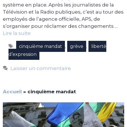
système en place. Après les journalistes de la
Télévision et la Radio publiques, c’est au tour des
employés de l’agence officielle, APS, de
s’organiser pour réclamer des changements …
Lire la suite
Étiquettes
,
,
cinquième mandat
grève
liberté
d’expression
Laisser un commentaire
Accueil
»
cinquième mandat