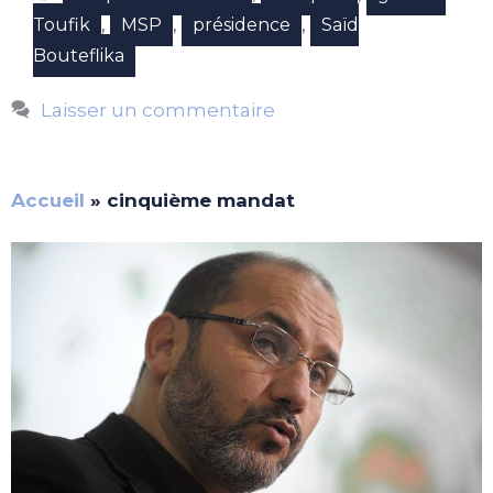
,
,
,
Toufik
MSP
présidence
Saïd
Bouteflika
Laisser un commentaire
Accueil
»
cinquième mandat