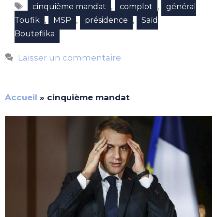
Étiquettes
,
,
cinquième mandat
complot
général
,
,
,
Toufik
MSP
présidence
Saïd
Bouteflika
Laisser un commentaire
Accueil
»
cinquième mandat