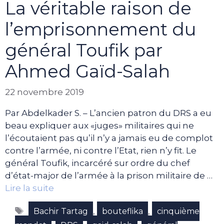
La véritable raison de
l’emprisonnement du
général Toufik par
Ahmed Gaïd-Salah
22 novembre 2019
Par Abdelkader S. – L’ancien patron du DRS a eu
beau expliquer aux «juges» militaires qui ne
l’écoutaient pas qu’il n’y a jamais eu de complot
contre l’armée, ni contre l’Etat, rien n’y fit. Le
général Toufik, incarcéré sur ordre du chef
d’état-major de l’armée à la prison militaire de …
Lire la suite
Étiquettes
,
,
Bachir Tartag
bouteflika
cinquième