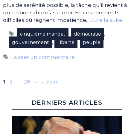
plus de sérénité possible, la tâche qu’il revient à
un responsable d’assumer. En ces moments
difficiles où règnent impatience, …
Lire la suite
Étiquettes
,
,
cinquième mandat
démocratie
,
,
gouvernement
Liberté
peuple
Laisser un commentaire
Page
Page
Page
1
2
…
28
→
suivant
DERNIERS ARTICLES