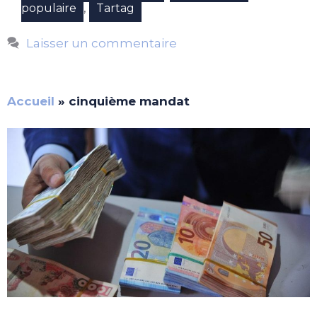
,
populaire
Tartag
Laisser un commentaire
Accueil
»
cinquième mandat