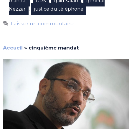
,
,
,
mandat
DRS
gaid-salah
général
,
Nezzar
justice du téléphone
Laisser un commentaire
Accueil
»
cinquième mandat