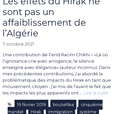
Les effets du Hirak ne
sont pas un
affaiblissement de
l’Algérie
7 octobre 2021
Une contribution de Ferid Racim Chikhi – «Là où
l’ignorance crie avec arrogance, le silence
enseigne avec élégance» (auteur inconnu). Dans
mes précédentes contributions, j’ai abordé la
problématique des impacts du Hirak en tant que
mouvement citoyen ; j’ai mis de l’avant le fait que
les impacts les plus apparents ont …
Lire la suite
Étiquettes
,
,
19 février 2019
bouteflika
cinquième
,
,
,
mandat
Hirak
immigration
système