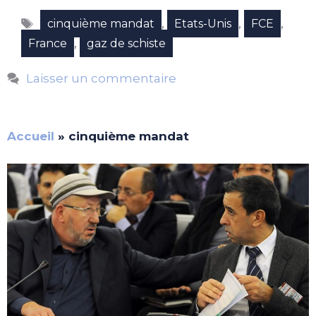
Étiquettes
,
,
,
cinquième mandat
Etats-Unis
FCE
,
France
gaz de schiste
Laisser un commentaire
Accueil
»
cinquième mandat