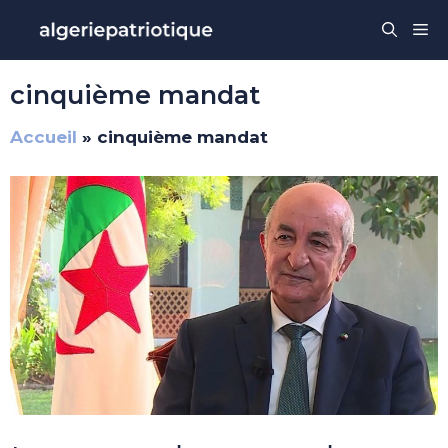
Aller
Me
au
contenu
cinquième mandat
Accueil
»
cinquième mandat