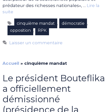
prédateur des richesses nationales», …
Lire la
suite
Étiquettes
,
,
cinquième mandat
démocratie
,
opposition
RPK
Laisser un commentaire
Accueil
»
cinquième mandat
Le président Bouteflika
a officiellement
démissionné
(présidence de la