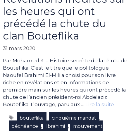
les heures qui ont
précédé la chute du
clan Bouteflika
31 mars 2020
Par Mohamed K. – Histoire secrète de la chute de
Bouteflika. C’est le titre que le politologue
Naoufel Brahimi El-Mili a choisi pour son livre
riche en révélations et en informations de
première main sur les heures qui ont précédé la
chute de l’ancien président-roi Abdelaziz
Bouteflika. L’ouvrage, paru aux …
Lire la suite
Étiquettes
,
,
bouteflika
cinquième mandat
,
,
déchéance
Ibrahimi
mouvement