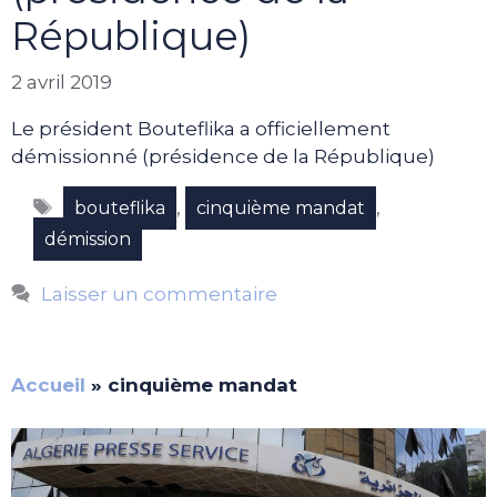
République)
2 avril 2019
Le président Bouteflika a officiellement
démissionné (présidence de la République)
Étiquettes
,
,
bouteflika
cinquième mandat
démission
Laisser un commentaire
Accueil
»
cinquième mandat