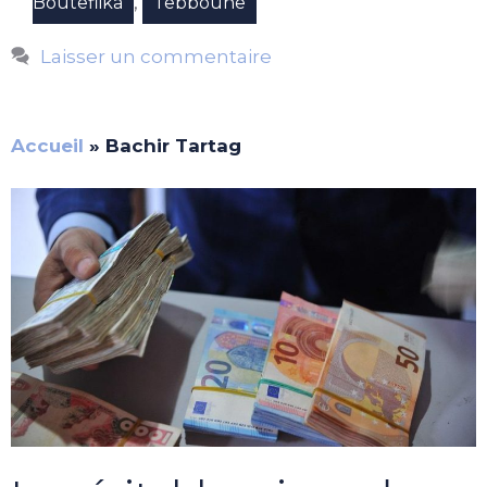
,
Bouteflika
Tebboune
Laisser un commentaire
Accueil
»
Bachir Tartag