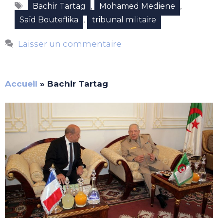
Étiquettes
,
,
Bachir Tartag
Mohamed Mediene
,
Saïd Bouteflika
tribunal militaire
Laisser un commentaire
Accueil
»
Bachir Tartag