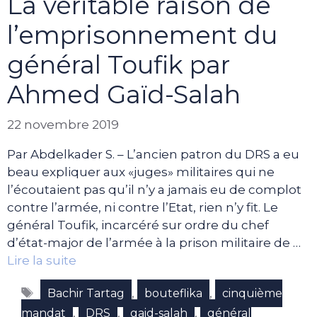
La véritable raison de
l’emprisonnement du
général Toufik par
Ahmed Gaïd-Salah
22 novembre 2019
Par Abdelkader S. – L’ancien patron du DRS a eu
beau expliquer aux «juges» militaires qui ne
l’écoutaient pas qu’il n’y a jamais eu de complot
contre l’armée, ni contre l’Etat, rien n’y fit. Le
général Toufik, incarcéré sur ordre du chef
d’état-major de l’armée à la prison militaire de …
Lire la suite
Étiquettes
,
,
Bachir Tartag
bouteflika
cinquième
,
,
,
mandat
DRS
gaid-salah
général