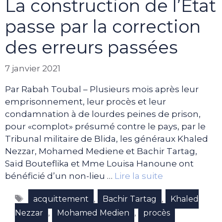
La construction de l’Etat
passe par la correction
des erreurs passées
7 janvier 2021
Par Rabah Toubal – Plusieurs mois après leur
emprisonnement, leur procès et leur
condamnation à de lourdes peines de prison,
pour «complot» présumé contre le pays, par le
Tribunal militaire de Blida, les généraux Khaled
Nezzar, Mohamed Mediene et Bachir Tartag,
Saïd Bouteflika et Mme Louisa Hanoune ont
bénéficié d’un non-lieu …
Lire la suite
Étiquettes
,
,
acquittement
Bachir Tartag
Khaled
,
,
Nezzar
Mohamed Medien
procès