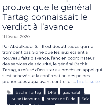
prouve que le général
Tartag connaissait le
verdict à l’avance
11 février 2020
Par Abdelkader S. – Il est des attitudes qui ne
trompent pas. Signe que les jeux étaient à
nouveau faits d’avance, l’ancien coordinateur
des services de sécurité, le général Bachir
Tartag, a refusé d’assister au procès en appel qui
s’est achevé sur la confirmation des peines
prononcées auparavant contre lui, …
Lire la suite
Étiquettes
,
,
,
Bachir Tartag
DRS
gaid-salah
,
,
Louisa Hanoune
procès de Blida
Saïd