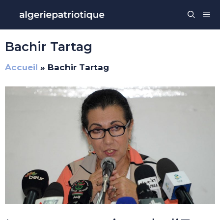
Aller
Me
au
contenu
Bachir Tartag
Accueil
»
Bachir Tartag