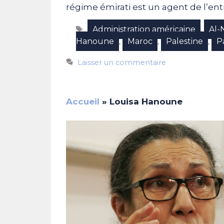
régime émirati est un agent de l’enti
Étiquettes
Administration américaine
Al-
,
Hanoune
Maroc
Palestine
Pa
,
,
,
Laisser un commentaire
Accueil
»
Louisa Hanoune