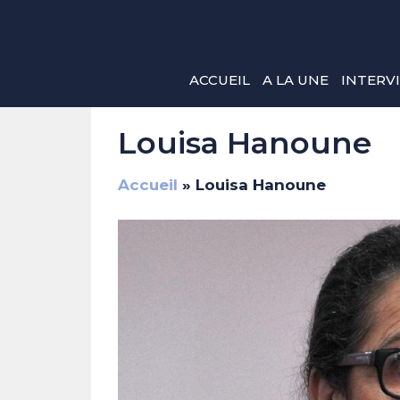
Aller
au
contenu
ACCUEIL
A LA UNE
INTERV
Louisa Hanoune
Accueil
»
Louisa Hanoune