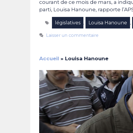
courant de ce mois de mars, a indiqu
parti, Louisa Hanoune, rapporte l’A
Étiquettes
législatives
Louisa Hanoune
,
,
Laisser un commentaire
Accueil
»
Louisa Hanoune