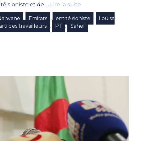
té sioniste et de …
Lire la suite
Nahyane
Emirats
entité sioniste
Louisa
,
,
,
rti des travailleurs
PT
Sahel
,
,