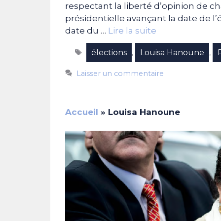
respectant la liberté d’opinion de c
présidentielle avançant la date de l’é
date du …
Lire la suite
Étiquettes
élections
Louisa Hanoune
,
,
Laisser un commentaire
Accueil
»
Louisa Hanoune