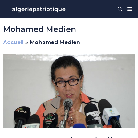
Aller
Me
au
contenu
Mohamed Medien
Accueil
»
Mohamed Medien