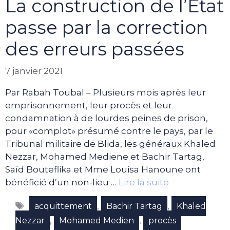
La construction de l’Etat
passe par la correction
des erreurs passées
7 janvier 2021
Par Rabah Toubal – Plusieurs mois après leur
emprisonnement, leur procès et leur
condamnation à de lourdes peines de prison,
pour «complot» présumé contre le pays, par le
Tribunal militaire de Blida, les généraux Khaled
Nezzar, Mohamed Mediene et Bachir Tartag,
Saïd Bouteflika et Mme Louisa Hanoune ont
bénéficié d’un non-lieu …
Lire la suite
Étiquettes
,
,
acquittement
Bachir Tartag
Khaled
,
,
Nezzar
Mohamed Medien
procès