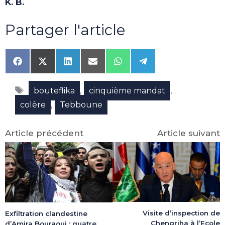
K. B.
Partager l'article
Share
Share
Share
Share
Share
Share
on
on
on
on
on
on
Facebook
X
LinkedIn
Email
WhatsApp
Telegram
Étiquettes
(Twitter)
,
,
bouteflika
cinquième mandat
,
colère
Tebboune
Article précédent
Article suivant
Visite d’inspection de
Exfiltration clandestine
Chengriha à l’Ecole
d’Amira Bouraoui : quatre