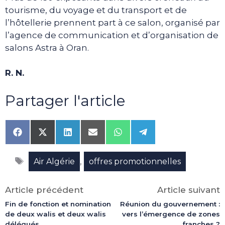
tourisme, du voyage et du transport et de
l’hôtellerie prennent part à ce salon, organisé par
l’agence de communication et d’organisation de
salons Astra à Oran.
R. N.
Partager l'article
Share
Share
Share
Share
Share
Share
on
on
on
on
on
on
Facebook
X
LinkedIn
Email
WhatsApp
Telegram
Étiquettes
(Twitter)
,
Air Algérie
offres promotionnelles
Article précédent
Article suivant
Fin de fonction et nomination
Réunion du gouvernement :
de deux walis et deux walis
vers l’émergence de zones
délégués
franches ?