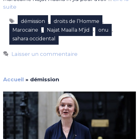
suite
Étiquettes
,
,
démission
droits de l’Homme
,
,
,
Marocaine
Najat Maalla M'jid
onu
sahara occidental
Laisser un commentaire
Accueil
»
démission