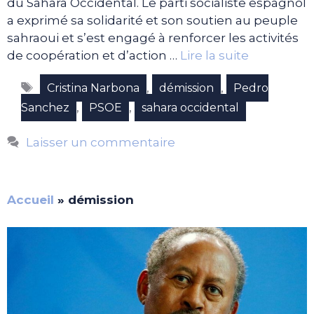
du Sahara Occidental. Le parti socialiste espagnol
a exprimé sa solidarité et son soutien au peuple
sahraoui et s’est engagé à renforcer les activités
de coopération et d’action …
Lire la suite
Étiquettes
,
,
Cristina Narbona
démission
Pedro
,
,
Sanchez
PSOE
sahara occidental
Laisser un commentaire
Accueil
»
démission