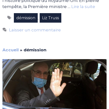
l’histoire politique du Royaume-Uni. En pleine
tempête, la Première ministre …
Lire la suite
Étiquettes
,
démission
Liz Truss
Laisser un commentaire
Accueil
»
démission