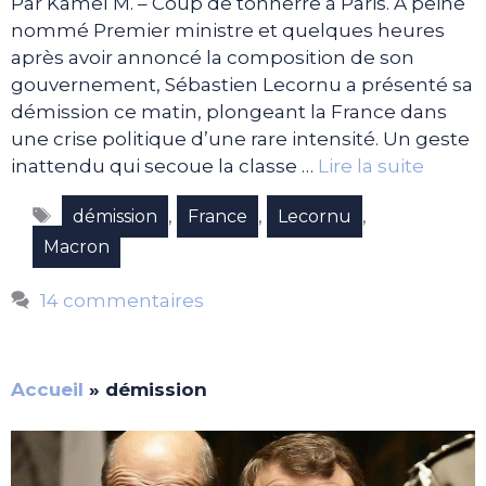
Par Kamel M. – Coup de tonnerre à Paris. A peine
nommé Premier ministre et quelques heures
après avoir annoncé la composition de son
gouvernement, Sébastien Lecornu a présenté sa
démission ce matin, plongeant la France dans
une crise politique d’une rare intensité. Un geste
inattendu qui secoue la classe …
Lire la suite
Étiquettes
,
,
,
démission
France
Lecornu
Macron
14 commentaires
Accueil
»
démission