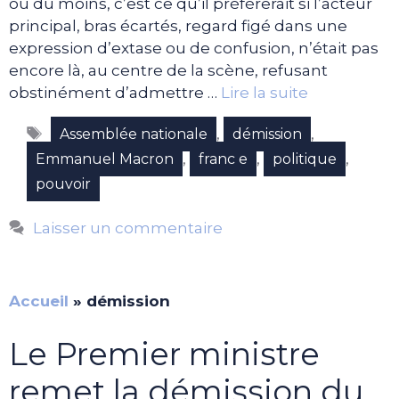
ou du moins, c’est ce qu’il préférerait si l’acteur
principal, bras écartés, regard figé dans une
expression d’extase ou de confusion, n’était pas
encore là, au centre de la scène, refusant
obstinément d’admettre …
Lire la suite
Étiquettes
,
,
Assemblée nationale
démission
,
,
,
Emmanuel Macron
franc e
politique
pouvoir
Laisser un commentaire
Accueil
»
démission
Le Premier ministre
remet la démission du