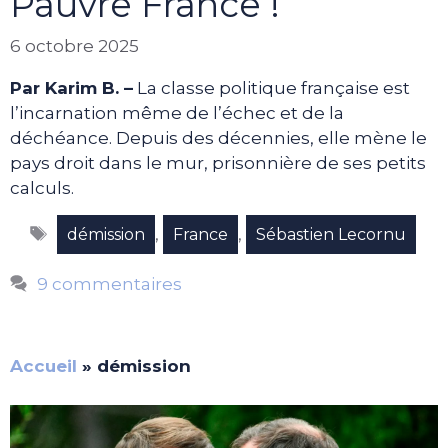
Pauvre France !
6 octobre 2025
Par Karim B. –
La classe politique française est
l’incarnation même de l’échec et de la
déchéance. Depuis des décennies, elle mène le
pays droit dans le mur, prisonnière de ses petits
calculs.
Étiquettes
,
,
démission
France
Sébastien Lecornu
9 commentaires
Accueil
»
démission