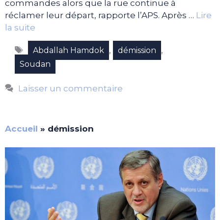
commandes alors que la rue continue à
réclamer leur départ, rapporte l’APS. Après …
Lire
la suite
Étiquettes
,
,
Abdallah Hamdok
démission
Soudan
Laisser un commentaire
Accueil
»
démission