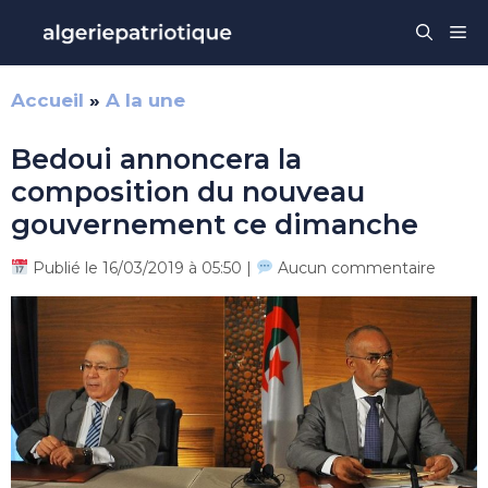
Aller
Me
au
contenu
Accueil
»
A la une
Bedoui annoncera la
composition du nouveau
gouvernement ce dimanche
Publié le 16/03/2019 à 05:50 |
Aucun commentaire