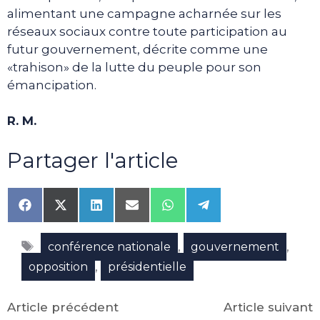
alimentant une campagne acharnée sur les
réseaux sociaux contre toute participation au
futur gouvernement, décrite comme une
«trahison» de la lutte du peuple pour son
émancipation.
R. M.
Partager l'article
Share
Share
Share
Share
Share
Share
on
on
on
on
on
on
Facebook
X
LinkedIn
Email
WhatsApp
Telegram
Étiquettes
(Twitter)
,
,
conférence nationale
gouvernement
,
opposition
présidentielle
Article précédent
Article suivant