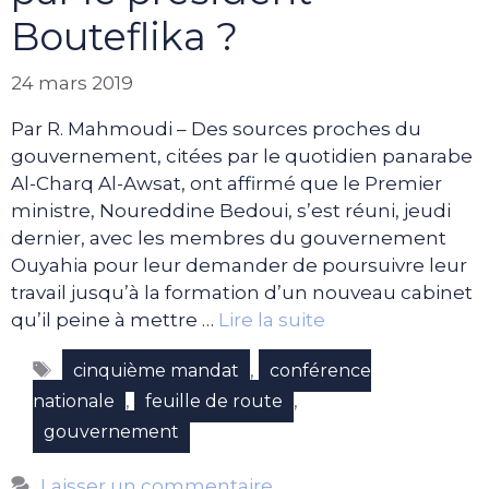
Bouteflika ?
24 mars 2019
Par R. Mahmoudi – Des sources proches du
gouvernement, citées par le quotidien panarabe
Al-Charq Al-Awsat, ont affirmé que le Premier
ministre, Noureddine Bedoui, s’est réuni, jeudi
dernier, avec les membres du gouvernement
Ouyahia pour leur demander de poursuivre leur
travail jusqu’à la formation d’un nouveau cabinet
qu’il peine à mettre …
Lire la suite
Étiquettes
,
cinquième mandat
conférence
,
,
nationale
feuille de route
gouvernement
Laisser un commentaire