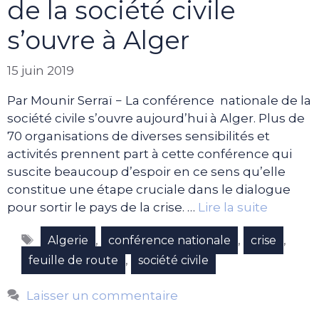
de la société civile
s’ouvre à Alger
15 juin 2019
Par Mounir Serraï − La conférence nationale de la
société civile s’ouvre aujourd’hui à Alger. Plus de
70 organisations de diverses sensibilités et
activités prennent part à cette conférence qui
suscite beaucoup d’espoir en ce sens qu’elle
constitue une étape cruciale dans le dialogue
pour sortir le pays de la crise. …
Lire la suite
Étiquettes
,
,
,
Algerie
conférence nationale
crise
,
feuille de route
société civile
Laisser un commentaire