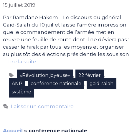
15 juillet 2019
Par Ramdane Hakem – Le discours du général
Gaïd-Salah du 10 juillet laisse l’amère impression
que le commandement de l’armée met en
œuvre une feuille de route dont il ne déviera pas :
casser le hirak par tous les moyens et organiser
au plus tôt des élections présidentielles sous son
…
Lire la suite
Étiquettes
,
,
«Révolution joyeuse»
22 février
,
,
,
ANP
conférence nationale
gaid-salah
système
Laisser un commentaire
Accueil
»
conférence nationale