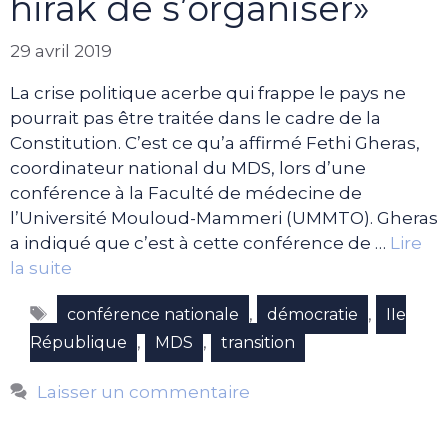
hirak de s’organiser»
29 avril 2019
La crise politique acerbe qui frappe le pays ne
pourrait pas être traitée dans le cadre de la
Constitution. C’est ce qu’a affirmé Fethi Gheras,
coordinateur national du MDS, lors d’une
conférence à la Faculté de médecine de
l’Université Mouloud-Mammeri (UMMTO). Gheras
a indiqué que c’est à cette conférence de …
Lire
la suite
Étiquettes
,
,
conférence nationale
démocratie
IIe
,
,
République
MDS
transition
Laisser un commentaire