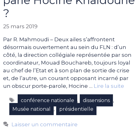
parle Hocine Khaldoune
?
25 mars 2019
Par R. Mahmoudi – Deux ailes s’affrontent
désormais ouvertement au sein du FLN : d’un
côté, la direction collégiale représentée par son
coordinateur, Mouad Bouchareb, toujours loyal
au chef de l’Etat et à son plan de sortie de crise
et, de l’autre, un courant opposant incarné par
un obscur porte-parole, Hocine …
Lire la suite
Étiquettes
,
,
conférence nationale
dissensions
,
Musée national
présidentielle
Laisser un commentaire