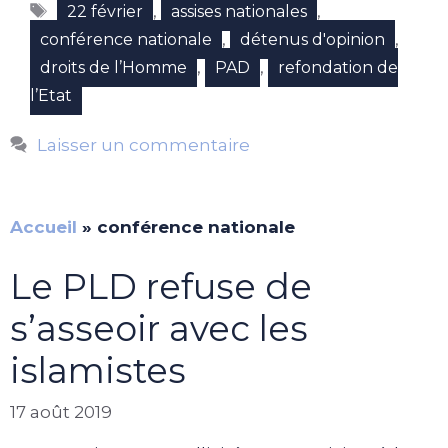
Étiquettes
,
,
22 février
assises nationales
,
,
conférence nationale
détenus d'opinion
,
,
droits de l’Homme
PAD
refondation de
l’Etat
Laisser un commentaire
Accueil
»
conférence nationale
Le PLD refuse de
s’asseoir avec les
islamistes
17 août 2019