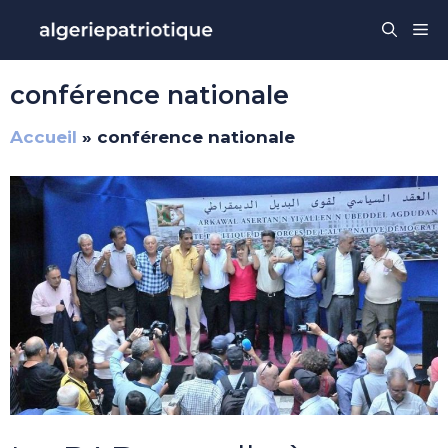
Aller
Me
au
contenu
conférence nationale
Accueil
»
conférence nationale