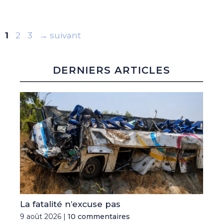
Page
Page
Page
1
2
3
→
suivant
DERNIERS ARTICLES
La fatalité n’excuse pas
9 août 2026 |
10 commentaires