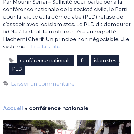
Par Mounir Serraï – Sollicité pour participer à la
conférence nationale de la société civile, le Parti
pour la laïcité et la démocratie (PLD) refuse de
s’asseoir avec les islamistes. Le PLD dit demeurer
fidèle à la double rupture chère au regretté
Hachemi Chérif. Un principe non négociable. «Le
système …
Lire la suite
Étiquettes
,
,
,
conférence nationale
ifri
islamistes
PLD
Laisser un commentaire
Accueil
»
conférence nationale