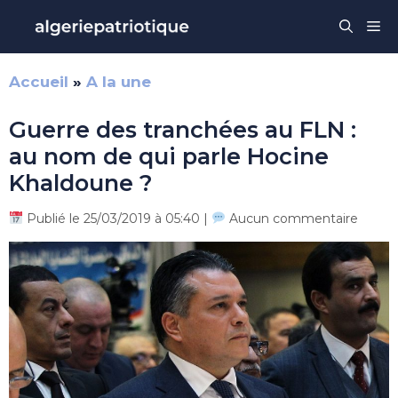
Aller
Me
au
contenu
Accueil
»
A la une
Guerre des tranchées au FLN :
au nom de qui parle Hocine
Khaldoune ?
Publié le 25/03/2019 à 05:40 |
Aucun commentaire