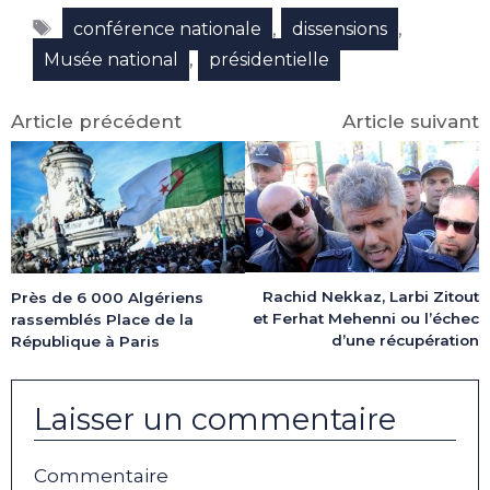
Facebook
X
LinkedIn
Email
WhatsApp
Telegram
Étiquettes
(Twitter)
,
,
conférence nationale
dissensions
,
Musée national
présidentielle
Article précédent
Article suivant
Rachid Nekkaz, Larbi Zitout
Près de 6 000 Algériens
et Ferhat Mehenni ou l’échec
rassemblés Place de la
d’une récupération
République à Paris
Laisser un commentaire
Commentaire