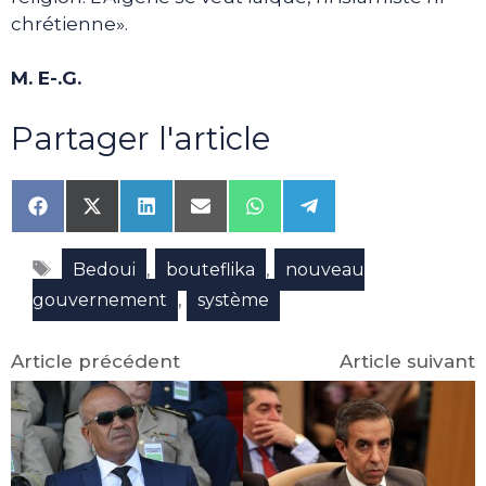
chrétienne».
M. E-.G.
Partager l'article
Share
Share
Share
Share
Share
Share
on
on
on
on
on
on
Facebook
X
LinkedIn
Email
WhatsApp
Telegram
Étiquettes
(Twitter)
,
,
Bedoui
bouteflika
nouveau
,
gouvernement
système
Article précédent
Article suivant