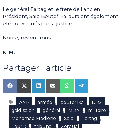
Le général Tartag et le frère de l’ancien
Président, Saïd Bouteflika, auraient également
été convoqués par la justice.
Nous y reviendrons.
K. M.
Partager l'article
Share
Share
Share
Share
Share
Share
on
on
on
on
on
on
Facebook
X
LinkedIn
Email
WhatsApp
Telegram
Étiquettes
(Twitter)
,
,
,
,
ANP
armée
bouteflika
DRS
,
,
,
,
gaid-salah
général
MDN
militaire
,
,
,
Mohamed Mediene
Saïd
Tartag
,
,
Toufik
tribunal
Zeroual