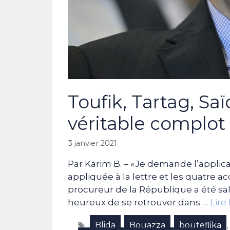
Toufik, Tartag, Sa
véritable complot a
3 janvier 2021
Par Karim B. – «Je demande l’applicatio
appliquée à la lettre et les quatre a
procureur de la République a été sa
heureux de se retrouver dans …
Lire 
Étiquettes
Blida
Bouazza
bouteflika
,
,