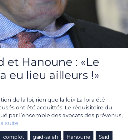
ïd et Hanoune : «Le
 eu lieu ailleurs !»
n de la loi, rien que la loi.» La loi a été
ccusés ont été acquittés. Le réquisitoire du
lué par l’ensemble des avocats des prévenus,
la suite
complot
gaid-salah
Hanoune
Saïd
,
,
,
,
,