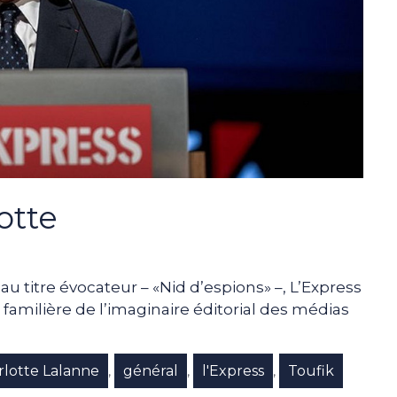
otte
u titre évocateur – «Nid d’espions» –, L’Express
amilière de l’imaginaire éditorial des médias
rlotte Lalanne
général
l'Express
Toufik
,
,
,