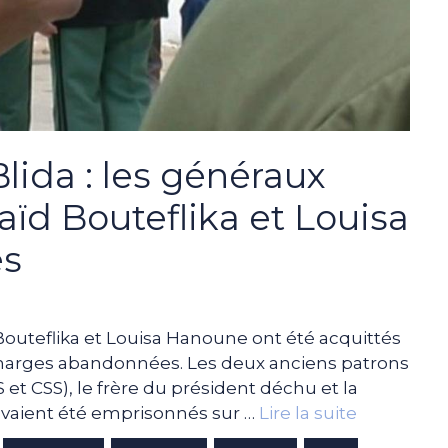
Blida : les généraux
Saïd Bouteflika et Louisa
és
Bouteflika et Louisa Hanoune ont été acquittés
s charges abandonnées. Les deux anciens patrons
t CSS), le frère du président déchu et la
 avaient été emprisonnés sur …
Lire la suite