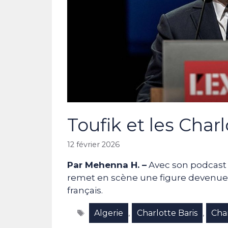
Toufik et les Charl
12 février 2026
Par Mehenna H. –
Avec son podcast a
remet en scène une figure devenue f
français.
Étiquettes
Algerie
Charlotte Baris
Cha
,
,