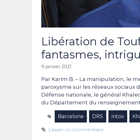
Libération de Touf
fantasmes, intrig
9 janvier 2021
Par Karim B. – La manipulation, le m
paroxysme sur les réseaux sociaux de
Défense nationale, le général Khaled 
du Département du renseignement et
Étiquettes
Barcelone
DRS
intox
Kh
,
,
,
Laisser un commentaire