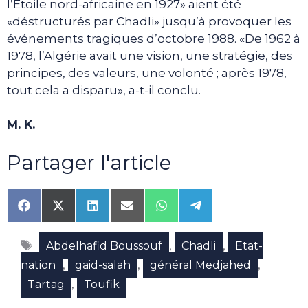
l’Etoile nord-africaine en 1927» aient été
«déstructurés par Chadli» jusqu’à provoquer les
événements tragiques d’octobre 1988. «De 1962 à
1978, l’Algérie avait une vision, une stratégie, des
principes, des valeurs, une volonté ; après 1978,
tout cela a disparu», a-t-il conclu.
M. K.
Partager l'article
Share
Share
Share
Share
Share
Share
on
on
on
on
on
on
Facebook
X
LinkedIn
Email
WhatsApp
Telegram
Étiquettes
(Twitter)
,
,
Abdelhafid Boussouf
Chadli
Etat-
,
,
,
nation
gaid-salah
général Medjahed
,
Tartag
Toufik