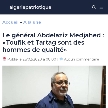
Aller
Me
au
contenu
Accueil
»
A la une
Le général Abdelaziz Medjahed :
«Toufik et Tartag sont des
hommes de qualité»
Publié le 26/02/2020 à 08:00 |
Aucun commentaire