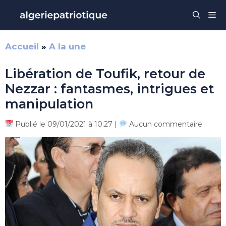
Aller
Me
au
contenu
Accueil
»
A la une
Libération de Toufik, retour de
Nezzar : fantasmes, intrigues et
manipulation
Publié le 09/01/2021 à 10:27 |
Aucun commentaire