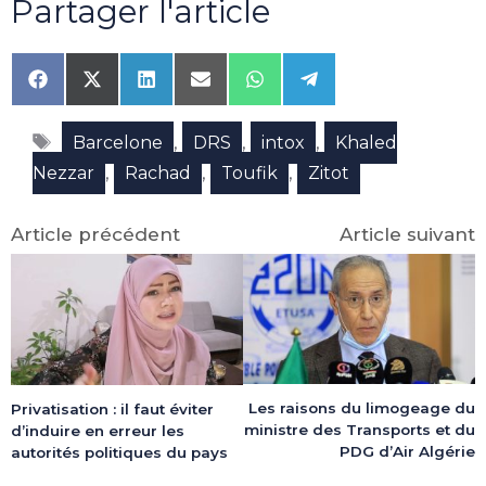
Partager l'article
Share
Share
Share
Share
Share
Share
on
on
on
on
on
on
Facebook
X
LinkedIn
Email
WhatsApp
Telegram
Étiquettes
(Twitter)
,
,
,
Barcelone
DRS
intox
Khaled
,
,
,
Nezzar
Rachad
Toufik
Zitot
Article précédent
Article suivant
Les raisons du limogeage du
Privatisation : il faut éviter
ministre des Transports et du
d’induire en erreur les
PDG d’Air Algérie
autorités politiques du pays