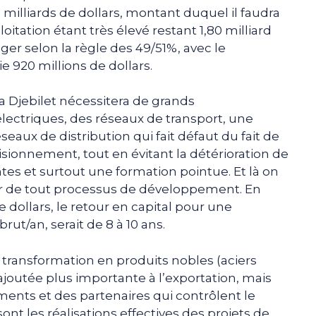
 3 milliards de dollars, montant duquel il faudra
oitation étant très élevé restant 1,80 milliard
ger selon la règle des 49/51%, avec le
ie 920 millions de dollars.
ra Djebilet nécessitera de grands
lectriques, des réseaux de transport, une
éseaux de distribution qui fait défaut du fait de
sionnement, tout en évitant la détérioration de
tes et surtout une formation pointue. Et là on
ier de tout processus de développement. En
 dollars, le retour en capital pour une
rut/an, serait de 8 à 10 ans.
a transformation en produits nobles (aciers
joutée plus importante à l’exportation, mais
ments et des partenaires qui contrôlent le
ont les réalisations effectives des projets de