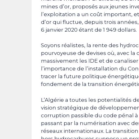
mines d’or, proposés aux jeunes inv
l’exploitation a un coût important, et
d’or qui fluctue, depuis trois années, 
6 janvier 2020 étant de 1 949 dollars.
Soyons réalistes, la rente des hydro
pourvoyeuse de devises où, avec la cri
massivement les IDE et de canaliser 
l’importance de l’installation du Cons
tracer la future politique énergétiq
fondement de la transition énergéti
L’Algérie a toutes les potentialités 
vision stratégique de développement
corruption passible du code pénal à
passant par la numérisation avec des
réseaux internationaux. La transit
hors hydrocarbures suppose un pr