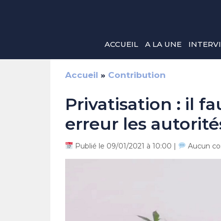
Aller
au
contenu
ACCUEIL
A LA UNE
INTERV
Accueil
»
Contribution
Privatisation : il f
erreur les autorit
Publié le 09/01/2021 à 10:00 |
Aucun co