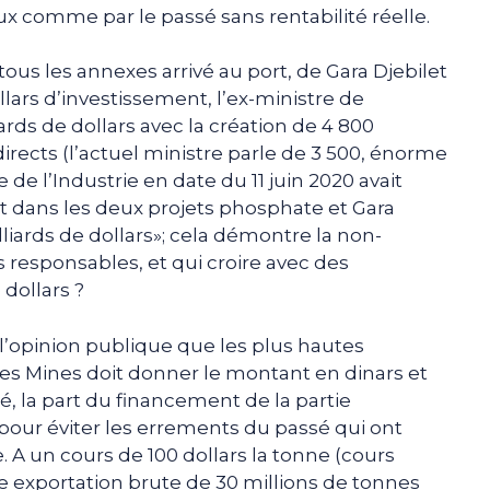
x comme par le passé sans rentabilité réelle.
ous les annexes arrivé au port, de Gara Djebilet
llars d’investissement, l’ex-ministre de
iards de dollars avec la création de 4 800
irects (l’actuel ministre parle de 3 500, énorme
e de l’Industrie en date du 11 juin 2020 avait
t dans les deux projets phosphate et Gara
lliards de dollars»; cela démontre la non-
s responsables, et qui croire avec des
 dollars ?
t l’opinion publique que les plus hautes
 des Mines doit donner le montant en dinars et
é, la part du financement de la partie
e pour éviter les errements du passé qui ont
e. A un cours de 100 dollars la tonne (cours
e exportation brute de 30 millions de tonnes