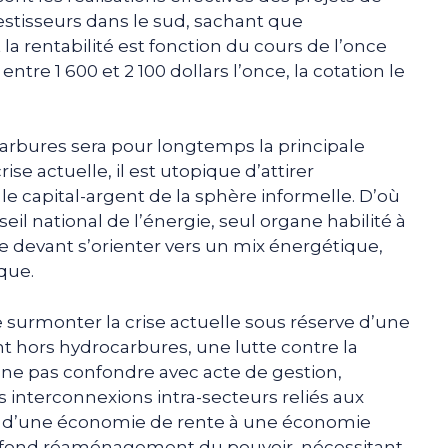
estisseurs dans le sud, sachant que
 la rentabilité est fonction du cours de l’once
entre 1 600 et 2 100 dollars l’once, la cotation le
carbures sera pour longtemps la principale
se actuelle, il est utopique d’attirer
le capital-argent de la sphère informelle. D’où
eil national de l’énergie, seul organe habilité à
ue devant s’orienter vers un mix énergétique,
que.
de surmonter la crise actuelle sous réserve d’une
 hors hydrocarbures, une lutte contre la
 ne pas confondre avec acte de gestion,
 interconnexions intra-secteurs reliés aux
ion d’une économie de rente à une économie
ofond réaménagement du pouvoir, nécessitant