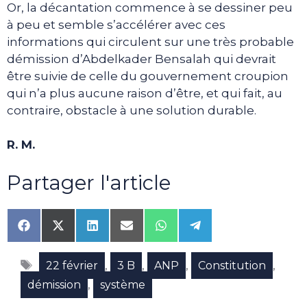
Or, la décantation commence à se dessiner peu
à peu et semble s’accélérer avec ces
informations qui circulent sur une très probable
démission d’Abdelkader Bensalah qui devrait
être suivie de celle du gouvernement croupion
qui n’a plus aucune raison d’être, et qui fait, au
contraire, obstacle à une solution durable.
R. M.
Partager l'article
Share
Share
Share
Share
Share
Share
on
on
on
on
on
on
Facebook
X
LinkedIn
Email
WhatsApp
Telegram
Étiquettes
(Twitter)
,
,
,
,
22 février
3 B
ANP
Constitution
,
démission
système