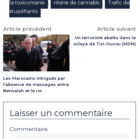
,
,
la toxicomanie
résine de cannabis
Trafic de
stupéfiants
Article précédent
Article suivant
Un terroriste abattu dans la
wilaya de Tizi-Ouzou (MDN)
Les Marocains intrigués par
l’absence de messages entre
Bensalah et le roi
Laisser un commentaire
Commentaire