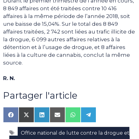
Durant le premier trimestre de l’année en cours,
8 849 affaires ont été traitées contre 10 416
affaires à la même période de l’année 2018, soit
une baisse de 15,04%. Sur le total des 8 849
affaires traitées, 2 742 sont liées au trafic illicite de
la drogue, 6 099 autres affaires relatives à la
détention et à l’usage de drogue, et 8 affaires
liées à la culture de cannabis, conclut la même
source.
R. N.
Partager l'article
Share
Share
Share
Share
Share
Share
on
on
on
on
on
on
Facebook
X
LinkedIn
Email
WhatsApp
Telegram
Étiquettes
(Twitter)
Office national de lutte contre la drogue et