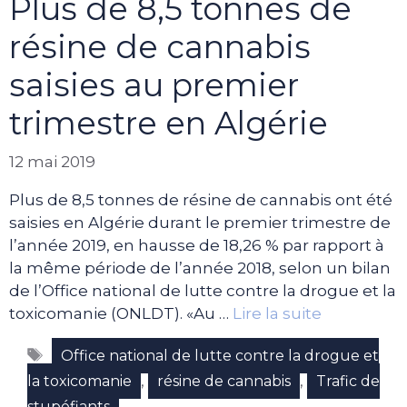
Plus de 8,5 tonnes de
résine de cannabis
saisies au premier
trimestre en Algérie
12 mai 2019
Plus de 8,5 tonnes de résine de cannabis ont été
saisies en Algérie durant le premier trimestre de
l’année 2019, en hausse de 18,26 % par rapport à
la même période de l’année 2018, selon un bilan
de l’Office national de lutte contre la drogue et la
toxicomanie (ONLDT). «Au …
Lire la suite
Étiquettes
Office national de lutte contre la drogue et
,
,
la toxicomanie
résine de cannabis
Trafic de
stupéfiants