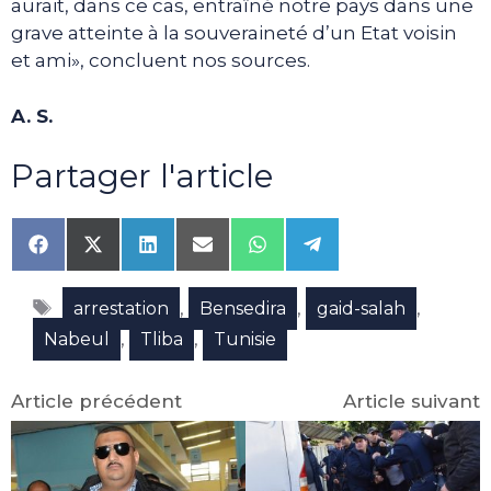
aurait, dans ce cas, entraîné notre pays dans une
grave atteinte à la souveraineté d’un Etat voisin
et ami», concluent nos sources.
A. S.
Partager l'article
Share
Share
Share
Share
Share
Share
on
on
on
on
on
on
Facebook
X
LinkedIn
Email
WhatsApp
Telegram
Étiquettes
(Twitter)
,
,
,
arrestation
Bensedira
gaid-salah
,
,
Nabeul
Tliba
Tunisie
Article précédent
Article suivant