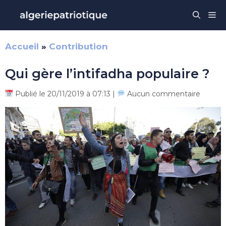
Aller
Me
au
contenu
Accueil
»
Contribution
Qui gère l’intifadha populaire ?
Publié le 20/11/2019 à 07:13 |
Aucun commentaire