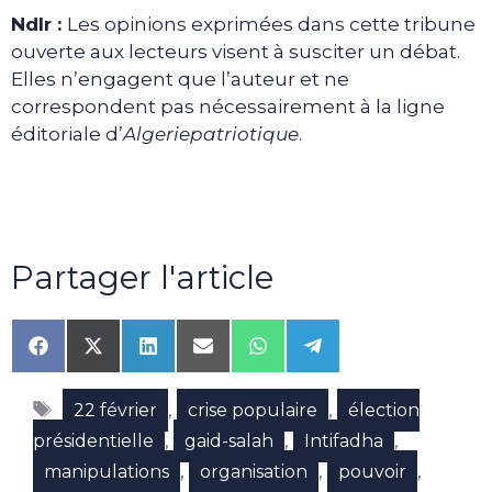
Ndlr :
Les opinions exprimées dans cette tribune
ouverte aux lecteurs visent à susciter un débat.
Elles n’engagent que l’auteur et ne
correspondent pas nécessairement à la ligne
éditoriale d’
Algeriepatriotique
.
Partager l'article
Share
Share
Share
Share
Share
Share
on
on
on
on
on
on
Facebook
X
LinkedIn
Email
WhatsApp
Telegram
Étiquettes
(Twitter)
,
,
22 février
crise populaire
élection
,
,
,
présidentielle
gaid-salah
Intifadha
,
,
,
manipulations
organisation
pouvoir