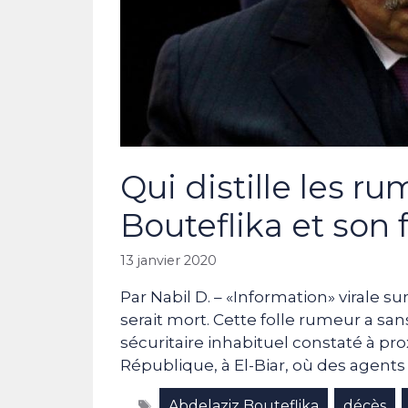
Qui distille les r
Bouteflika et son 
13 janvier 2020
Par Nabil D. – «Information» virale su
serait mort. Cette folle rumeur a sa
sécuritaire inhabituel constaté à pr
République, à El-Biar, où des agents 
Étiquettes
Abdelaziz Bouteflika
décès
,
,