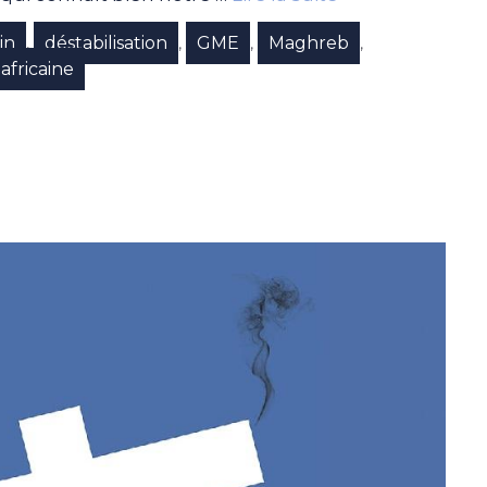
in
déstabilisation
GME
Maghreb
,
,
,
,
africaine