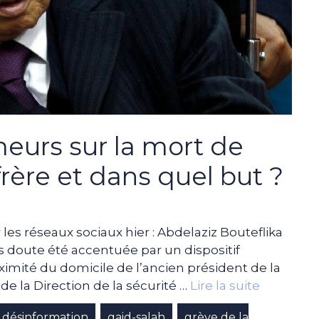
umeurs sur la mort de
frère et dans quel but ?
r les réseaux sociaux hier : Abdelaziz Bouteflika
ns doute été accentuée par un dispositif
oximité du domicile de l’ancien président de la
de la Direction de la sécurité …
Lire la suite
désinformation
gaid-salah
grève de la
,
,