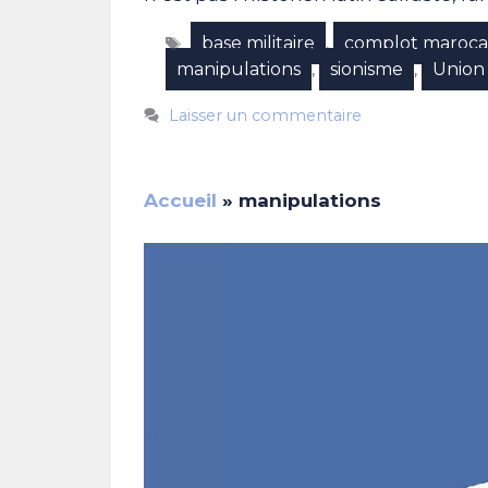
Étiquettes
base militaire
complot maroca
,
manipulations
sionisme
Union 
,
,
Laisser un commentaire
Accueil
»
manipulations