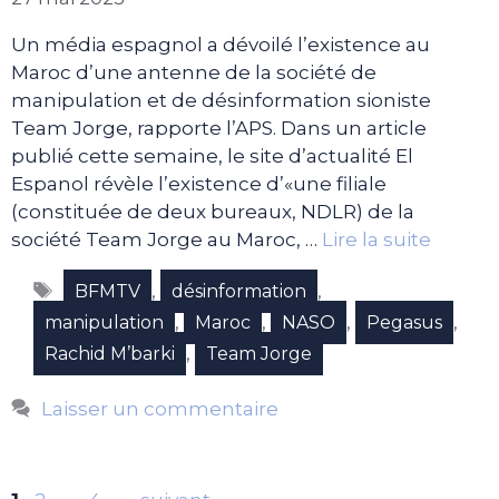
Un média espagnol a dévoilé l’existence au
Maroc d’une antenne de la société de
manipulation et de désinformation sioniste
Team Jorge, rapporte l’APS. Dans un article
publié cette semaine, le site d’actualité El
Espanol révèle l’existence d’«une filiale
(constituée de deux bureaux, NDLR) de la
société Team Jorge au Maroc, …
Lire la suite
Étiquettes
,
,
BFMTV
désinformation
,
,
,
,
manipulation
Maroc
NASO
Pegasus
,
Rachid M’barki
Team Jorge
Laisser un commentaire