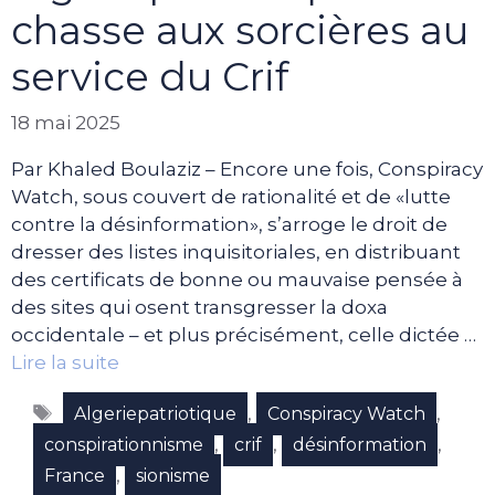
chasse aux sorcières au
service du Crif
18 mai 2025
Par Khaled Boulaziz – Encore une fois, Conspiracy
Watch, sous couvert de rationalité et de «lutte
contre la désinformation», s’arroge le droit de
dresser des listes inquisitoriales, en distribuant
des certificats de bonne ou mauvaise pensée à
des sites qui osent transgresser la doxa
occidentale – et plus précisément, celle dictée …
Lire la suite
Étiquettes
,
,
Algeriepatriotique
Conspiracy Watch
,
,
,
conspirationnisme
crif
désinformation
,
France
sionisme