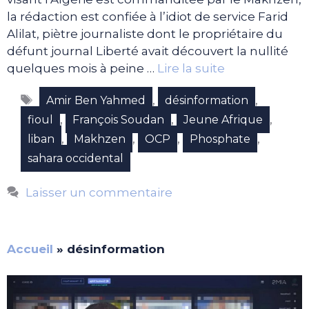
la rédaction est confiée à l’idiot de service Farid
Alilat, piètre journaliste dont le propriétaire du
défunt journal Liberté avait découvert la nullité
quelques mois à peine …
Lire la suite
Étiquettes
,
,
Amir Ben Yahmed
désinformation
,
,
,
fioul
François Soudan
Jeune Afrique
,
,
,
,
liban
Makhzen
OCP
Phosphate
sahara occidental
Laisser un commentaire
Accueil
»
désinformation