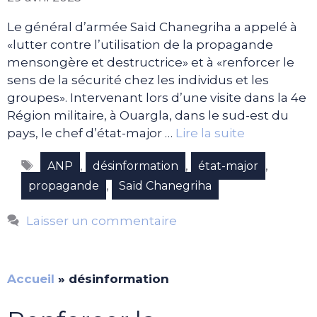
Le général d’armée Saïd Chanegriha a appelé à
«lutter contre l’utilisation de la propagande
mensongère et destructrice» et à «renforcer le
sens de la sécurité chez les individus et les
groupes». Intervenant lors d’une visite dans la 4e
Région militaire, à Ouargla, dans le sud-est du
pays, le chef d’état-major …
Lire la suite
Étiquettes
,
,
,
ANP
désinformation
état-major
,
propagande
Saïd Chanegriha
Laisser un commentaire
Accueil
»
désinformation