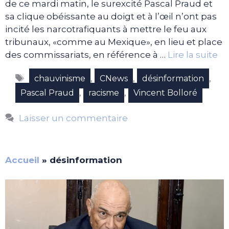
de ce mardi matin, le surexcité Pascal Praud et
sa clique obéissante au doigt et à l’œil n’ont pas
incité les narcotrafiquants à mettre le feu aux
tribunaux, «comme au Mexique», en lieu et place
des commissariats, en référence à …
Lire la suite
Étiquettes
,
,
,
chauvinisme
CNews
désinformation
,
,
Pascal Praud
racisme
Vincent Bolloré
Laisser un commentaire
Accueil
»
désinformation