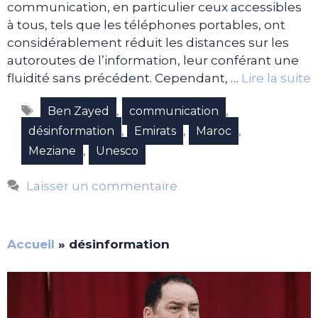
communication, en particulier ceux accessibles
à tous, tels que les téléphones portables, ont
considérablement réduit les distances sur les
autoroutes de l’information, leur conférant une
fluidité sans précédent. Cependant, …
Lire la suite
Étiquettes
,
,
Ben Zayed
communication
,
,
,
désinformation
Emirats
Maroc
,
Meziane
Unesco
Laisser un commentaire
Accueil
»
désinformation