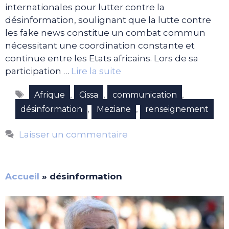
internationales pour lutter contre la
désinformation, soulignant que la lutte contre
les fake news constitue un combat commun
nécessitant une coordination constante et
continue entre les Etats africains. Lors de sa
participation …
Lire la suite
Étiquettes
,
,
,
Afrique
Cissa
communication
,
,
désinformation
Meziane
renseignement
Laisser un commentaire
Accueil
»
désinformation