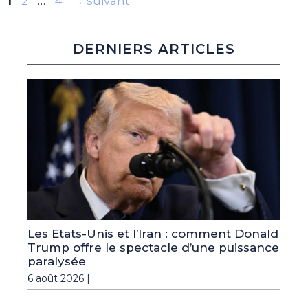
Page
Page
Page
1
2
…
4
→
suivant
DERNIERS ARTICLES
Les Etats-Unis et l’Iran : comment Donald
Trump offre le spectacle d’une puissance
paralysée
6 août 2026 |