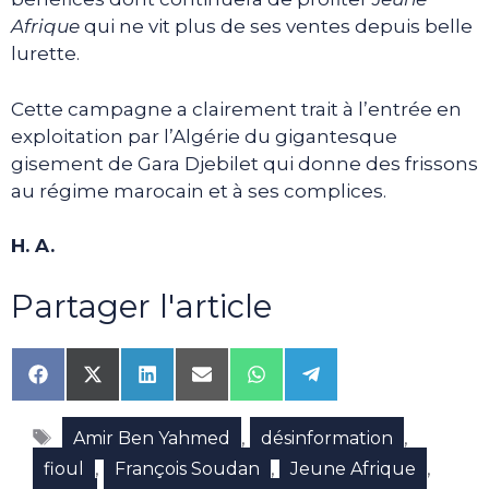
Afrique
qui ne vit plus de ses ventes depuis belle
lurette.
Cette campagne a clairement trait à l’entrée en
exploitation par l’Algérie du gigantesque
gisement de Gara Djebilet qui donne des frissons
au régime marocain et à ses complices.
H. A.
Partager l'article
Share
Share
Share
Share
Share
Share
on
on
on
on
on
on
Facebook
X
LinkedIn
Email
WhatsApp
Telegram
Étiquettes
(Twitter)
,
,
Amir Ben Yahmed
désinformation
,
,
,
fioul
François Soudan
Jeune Afrique