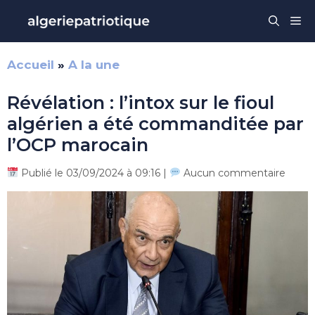
Aller
Me
au
contenu
Accueil
»
A la une
Révélation : l’intox sur le fioul
algérien a été commanditée par
l’OCP marocain
Publié le 03/09/2024 à 09:16 |
Aucun commentaire