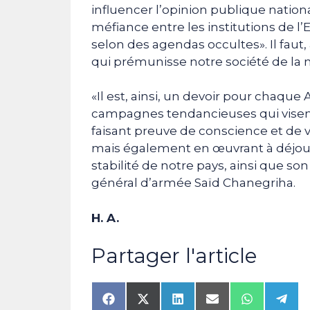
influencer l’opinion publique natio
méfiance entre les institutions de l’
selon des agendas occultes». Il faut, 
qui prémunisse notre société de la 
«Il est, ainsi, un devoir pour chaque
campagnes tendancieuses qui visent à
faisant preuve de conscience et de 
mais également en œuvrant à déjouer 
stabilité de notre pays, ainsi que son 
général d’armée Saïd Chanegriha.
H. A.
Partager l'article
Share
Share
Share
Share
Share
Shar