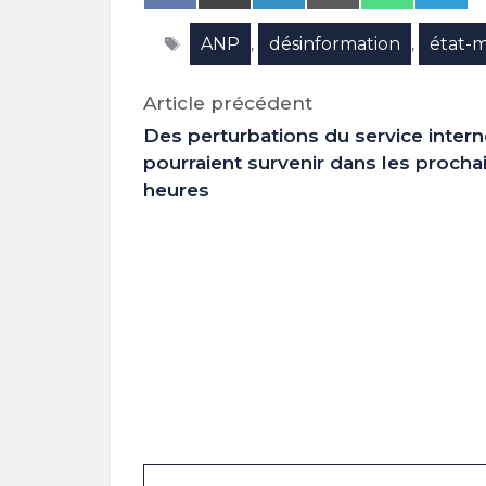
on
on
on
on
on
on
Facebook
X
LinkedIn
Email
WhatsAp
Tele
Étiquettes
ANP
désinformation
état-m
(Twitter)
,
,
Article précédent
Des perturbations du service intern
pourraient survenir dans les procha
heures