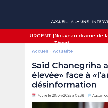
Aller
au
contenu
ACCUEIL
A LA UNE
INTERV
URGENT |
Nouveau drame de la 
Tiaret
Accueil
»
Actualite
Saïd Chanegriha a
élevée» face à «l’a
désinformation
Publié le 29/04/2025 à 06:38 |
Aucun c