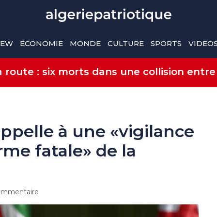
IEW
ECONOMIE
MONDE
CULTURE
SPORTS
VIDEO
route : six morts dans une collision entre
ppelle à une «vigilance
rme fatale» de la
ommentaire