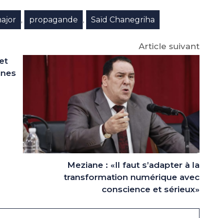
p
gram
ajor
propagande
Saïd Chanegriha
,
,
Article suivant
et
ines
Meziane : «Il faut s’adapter à la
transformation numérique avec
conscience et sérieux»