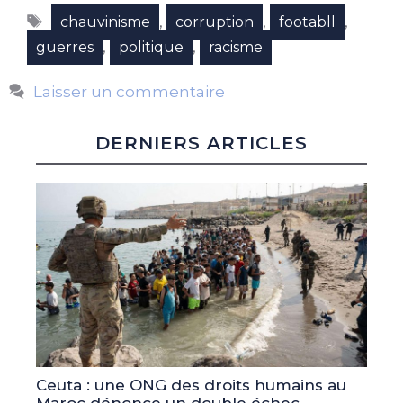
Étiquettes
,
,
,
chauvinisme
corruption
footabll
,
,
guerres
politique
racisme
Laisser un commentaire
DERNIERS ARTICLES
Ceuta : une ONG des droits humains au
Maroc dénonce un double échec