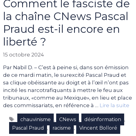
Comment le fasciste de
la chaîne CNews Pascal
Praud est-il encore en
liberté ?
15 octobre 2024
Par Nabil D. – C’est à peine si, dans son émission
de ce mardi matin, le surexcité Pascal Praud et
sa clique obéissante au doigt et à l’œil n’ont pas
incité les narcotrafiquants à mettre le feu aux
tribunaux, «comme au Mexique», en lieu et place
des commissariats, en référence à …
Lire la suite
Étiquettes
,
,
,
chauvinisme
CNews
désinformation
,
,
Pascal Praud
racisme
Vincent Bolloré