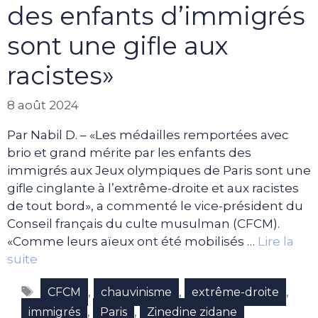
des enfants d’immigrés
sont une gifle aux
racistes»
8 août 2024
Par Nabil D. – «Les médailles remportées avec
brio et grand mérite par les enfants des
immigrés aux Jeux olympiques de Paris sont une
gifle cinglante à l’extrême-droite et aux racistes
de tout bord», a commenté le vice-président du
Conseil français du culte musulman (CFCM).
«Comme leurs aïeux ont été mobilisés …
Lire la
suite
Étiquettes
,
,
,
CFCM
chauvinisme
extrême-droite
,
,
immigrés
Paris
Zinedine zidane