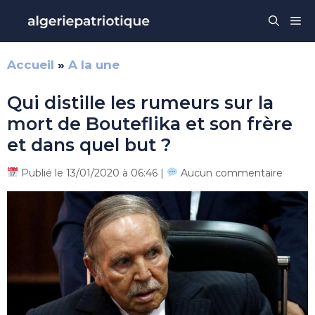
Aller
Me
au
contenu
Accueil
»
A la une
Qui distille les rumeurs sur la
mort de Bouteflika et son frère
et dans quel but ?
Publié le 13/01/2020 à 06:46 |
Aucun commentaire