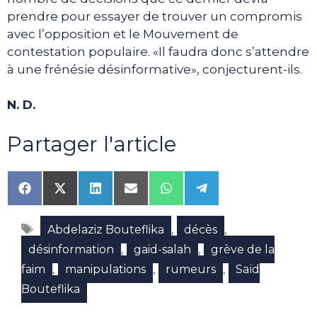
prendre pour essayer de trouver un compromis
avec l’opposition et le Mouvement de
contestation populaire. «Il faudra donc s’attendre
à une frénésie désinformative», conjecturent-ils.
N. D.
Partager l'article
Share
Share
Share
Share
Share
Share
on
on
on
on
on
on
Facebook
X
LinkedIn
Email
WhatsApp
Telegram
Étiquettes
(Twitter)
,
,
Abdelaziz Bouteflika
décès
,
,
désinformation
gaid-salah
grève de la
,
,
,
faim
manipulations
rumeurs
Saïd
Bouteflika