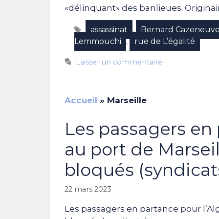
«délinquant» des banlieues. Originair
Étiquettes
assassinat
Bernard Cazeneuv
,
Lemmouchi
rue de L’égalité
,
Laisser un commentaire
Accueil
»
Marseille
Les passagers en 
au port de Marseil
bloqués (syndicat
22 mars 2023
Les passagers en partance pour l’Alg