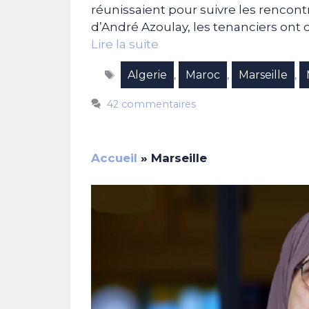
réunissaient pour suivre les rencon
d’André Azoulay, les tenanciers ont 
Lire la suite
Étiquettes
Algerie
Maroc
Marseille
,
,
,
42 commentaires
Accueil
»
Marseille