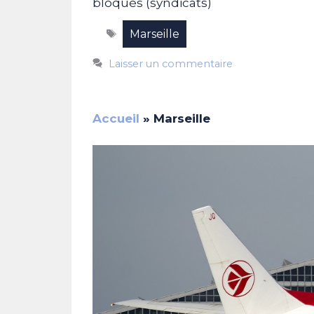
bloqués (syndicats)
Étiquettes
Marseille
Laisser un commentaire
Accueil
»
Marseille