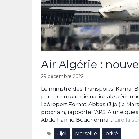
Air Algérie : nouve
29 décembre 2022
Le ministre des Transports, Kamal Be
par la compagnie nationale aérienne 
l’aéroport Ferhat-Abbas (Jijel) à Mar
prochain, rapporte l’APS. A une que
Abdelhamid Boucherma …
Lire la su
Étiquettes
Jijel
Marseille
privé
,
,