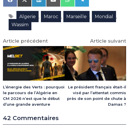
Share
Share
Share
Share
Share
Share
on
on
on
on
on
on
Facebook
X
LinkedIn
Email
WhatsApp
Telegram
Étiquettes
(Twitter)
,
,
,
,
Algerie
Maroc
Marseille
Mondial
Wassim
Article précédent
Article suivant
Le président français était-il
L’énergie des Verts : pourquoi
visé par l’attentat commis
le parcours de l’Algérie en
près de son point de chute à
CM 2026 n’est que le début
Damas ?
d’une grande aventure
42 Commentaires