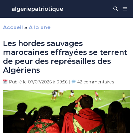
Aller
Me
au
contenu
Accueil
»
A la une
Les hordes sauvages
marocaines effrayées se terrent
de peur des représailles des
Algériens
Publié le 07/07/2026 à 09:56 |
42 commentaires