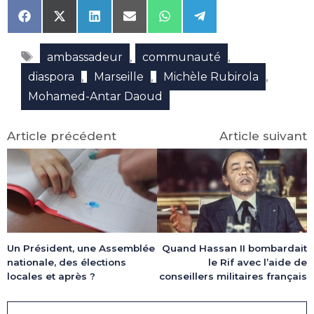
Share
Share
Share
Share
Share
Share
on
on
on
on
on
on
Facebook
X
LinkedIn
Email
WhatsApp
Telegram
Étiquettes
(Twitter)
,
,
ambassadeur
communauté
,
,
,
diaspora
Marseille
Michèle Rubirola
Mohamed-Antar Daoud
Article précédent
Article suivant
Un Président, une Assemblée
Quand Hassan II bombardait
nationale, des élections
le Rif avec l’aide de
locales et après ?
conseillers militaires français