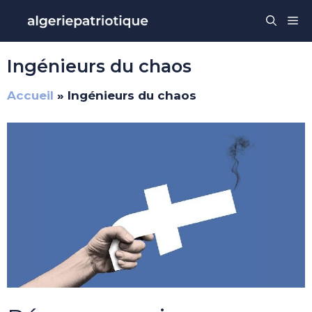
Aller
Me
au
contenu
Ingénieurs du chaos
Accueil
»
Ingénieurs du chaos