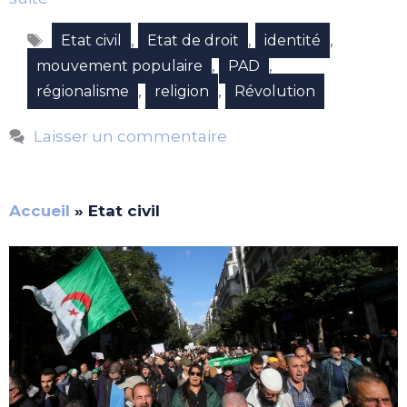
Étiquettes
,
,
,
Etat civil
Etat de droit
identité
,
,
mouvement populaire
PAD
,
,
régionalisme
religion
Révolution
Laisser un commentaire
Accueil
»
Etat civil