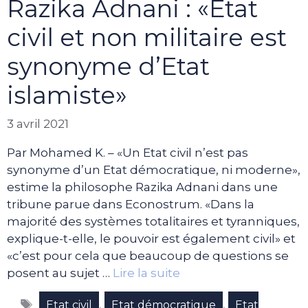
Razika Adnani : «Etat
civil et non militaire est
synonyme d’Etat
islamiste»
3 avril 2021
Par Mohamed K. – «Un Etat civil n’est pas
synonyme d’un Etat démocratique, ni moderne»,
estime la philosophe Razika Adnani dans une
tribune parue dans Econostrum. «Dans la
majorité des systèmes totalitaires et tyranniques,
explique-t-elle, le pouvoir est également civil» et
«c’est pour cela que beaucoup de questions se
posent au sujet …
Lire la suite
Étiquettes
,
,
Etat civil
Etat démocratique
Etat