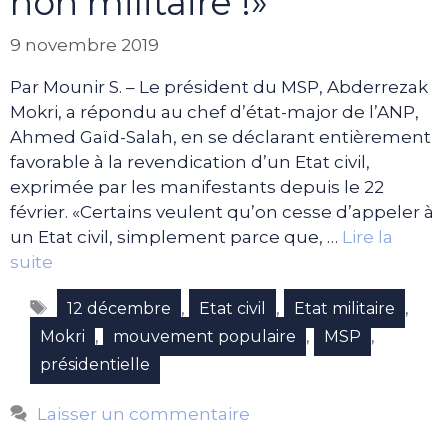
non militaire !»
9 novembre 2019
Par Mounir S. – Le président du MSP, Abderrezak
Mokri, a répondu au chef d’état-major de l’ANP,
Ahmed Gaïd-Salah, en se déclarant entièrement
favorable à la revendication d’un Etat civil,
exprimée par les manifestants depuis le 22
février. «Certains veulent qu’on cesse d’appeler à
un Etat civil, simplement parce que, …
Lire la
suite
Étiquettes
,
,
,
12 décembre
Etat civil
Etat militaire
,
,
,
Mokri
mouvement populaire
MSP
présidentielle
Laisser un commentaire