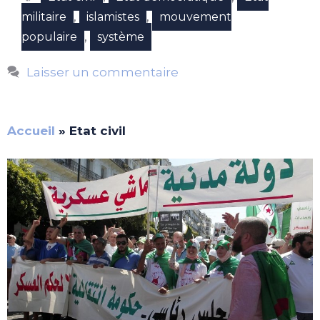
,
,
militaire
islamistes
mouvement
,
populaire
système
Laisser un commentaire
Accueil
»
Etat civil