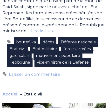
dans le communiqué faisant part de la mort de
Gaïd-Salah, signé par le nouveau chef de l’Etat.
Reprenant les formules consacrées héritées de
l’ère Bouteflika, le successeur de ce dernier est
présenté comme le «président de la République,
ministre de …
Lire la suite
Étiquettes
,
,
,
bouteflika
décès
Défense nationale
,
,
,
Etat civil
Etat militaire
forces armées
,
,
gaid-salah
mouvement populaire
,
Tebboune
vice-ministre de la Défense
Laisser un commentaire
Accueil
»
Etat civil