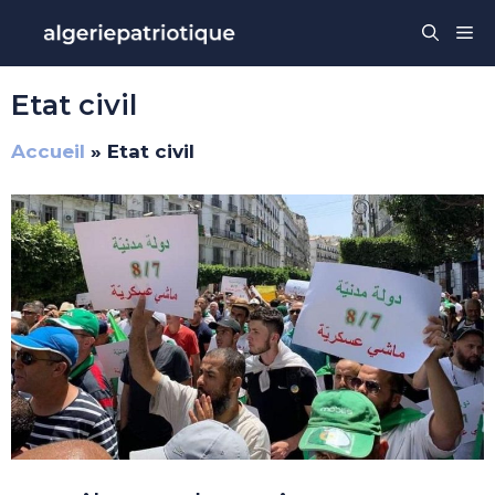
Aller
Me
au
contenu
Etat civil
Accueil
»
Etat civil