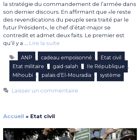
la stratégie du commandement de l’armée dans
son dernier discours. En affirmant que «le reste
des revendications du peuple sera traité par le
futur Président», le chef d’état-major se
contredit et admet deux faits. Le premier est
qu’il y a …
Lire la suite
Étiquettes
,
,
,
ANP
cadeau empoisonné
Etat civil
,
,
,
Etat militaire
gaid-salah
IIe République
,
,
Mihoubi
palais d’El-Mouradia
système
Laisser un commentaire
Accueil
»
Etat civil