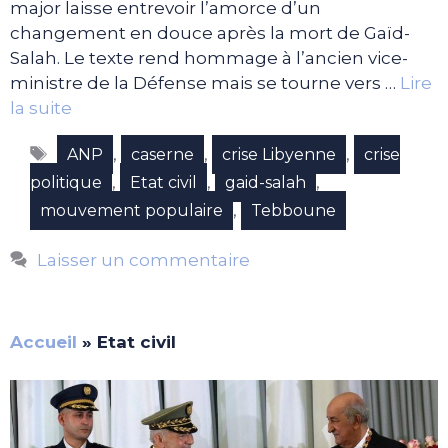
major laisse entrevoir l’amorce d’un
changement en douce après la mort de Gaïd-
Salah. Le texte rend hommage à l’ancien vice-
ministre de la Défense mais se tourne vers …
Lire
la suite
Étiquettes
,
,
,
ANP
caserne
crise Libyenne
crise
,
,
,
politique
Etat civil
gaid-salah
,
mouvement populaire
Tebboune
Laisser un commentaire
Accueil
»
Etat civil