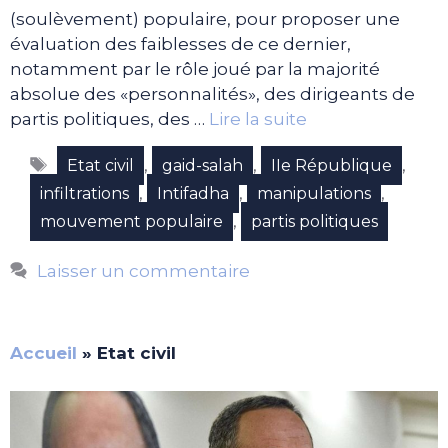
(soulèvement) populaire, pour proposer une
évaluation des faiblesses de ce dernier,
notamment par le rôle joué par la majorité
absolue des «personnalités», des dirigeants de
partis politiques, des …
Lire la suite
Étiquettes
,
,
,
Etat civil
gaid-salah
IIe République
,
,
,
infiltrations
Intifadha
manipulations
,
mouvement populaire
partis politiques
Laisser un commentaire
Accueil
»
Etat civil