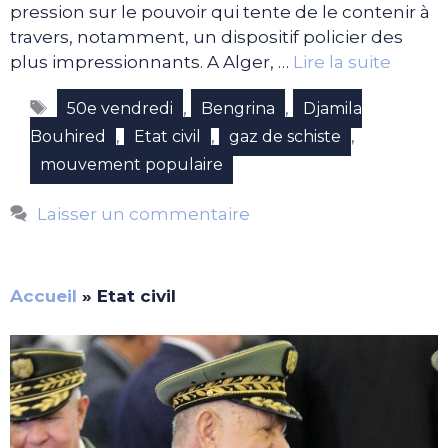
pression sur le pouvoir qui tente de le contenir à
travers, notamment, un dispositif policier des
plus impressionnants. A Alger, …
Lire la suite
Étiquettes
,
,
50e vendredi
Bengrina
Djamila
,
,
,
Bouhired
Etat civil
gaz de schiste
mouvement populaire
Laisser un commentaire
Accueil
»
Etat civil