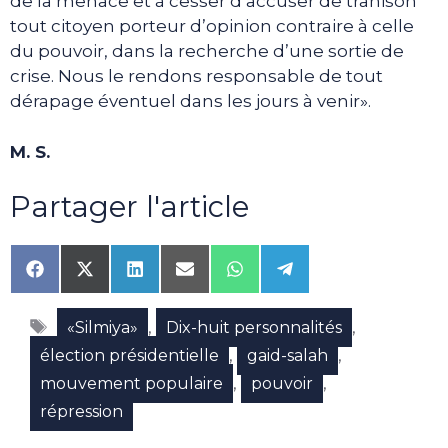
de la menace et à cesser d’accuser de trahison
tout citoyen porteur d’opinion contraire à celle
du pouvoir, dans la recherche d’une sortie de
crise. Nous le rendons responsable de tout
dérapage éventuel dans les jours à venir».
M. S.
Partager l'article
Share
Share
Share
Share
Share
Share
on
on
on
on
on
on
Facebook
X
LinkedIn
Email
WhatsApp
Telegram
Étiquettes
(Twitter)
,
,
«Silmiya»
Dix-huit personnalités
,
,
élection présidentielle
gaid-salah
,
,
mouvement populaire
pouvoir
répression