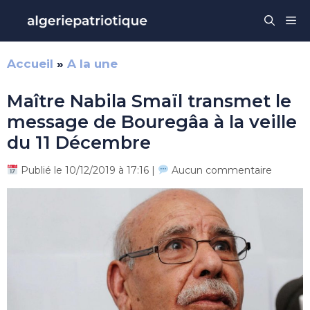
Aller
Me
au
contenu
Accueil
»
A la une
Maître Nabila Smaïl transmet le
message de Bouregâa à la veille
du 11 Décembre
Publié le 10/12/2019 à 17:16 |
Aucun commentaire