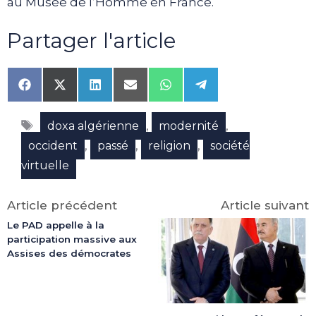
au Musée de l’Homme en France.
Partager l'article
Share
Share
Share
Share
Share
Share
on
on
on
on
on
on
Facebook
X
LinkedIn
Email
WhatsApp
Telegram
Étiquettes
(Twitter)
,
,
doxa algérienne
modernité
,
,
,
occident
passé
religion
société
virtuelle
Article précédent
Article suivant
Le PAD appelle à la
participation massive aux
Assises des démocrates