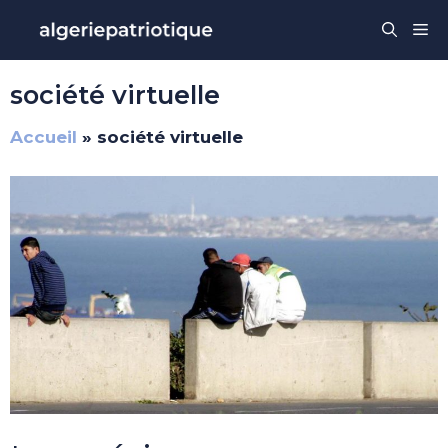
Aller
Me
au
contenu
société virtuelle
Accueil
»
société virtuelle