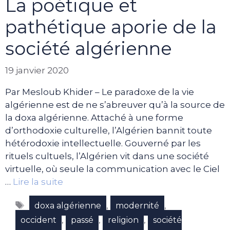
La poétique et
pathétique aporie de la
société algérienne
19 janvier 2020
Par Mesloub Khider – Le paradoxe de la vie
algérienne est de ne s’abreuver qu’à la source de
la doxa algérienne. Attaché à une forme
d’orthodoxie culturelle, l’Algérien bannit toute
hétérodoxie intellectuelle. Gouverné par les
rituels cultuels, l’Algérien vit dans une société
virtuelle, où seule la communication avec le Ciel
…
Lire la suite
Étiquettes
,
,
doxa algérienne
modernité
,
,
,
occident
passé
religion
société