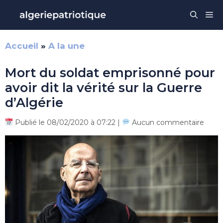
Aller
Me
au
contenu
Accueil
»
A la une
Mort du soldat emprisonné pour
avoir dit la vérité sur la Guerre
d’Algérie
Publié le 08/02/2020 à 07:22 |
Aucun commentaire