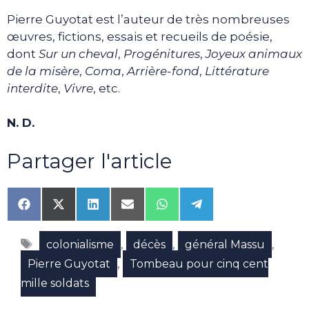
Pierre Guyotat est l’auteur de très nombreuses
œuvres, fictions, essais et recueils de poésie,
dont
Sur un cheval
,
Progénitures
,
Joyeux animaux
de la misère
,
Coma
,
Arrière-fond
,
Littérature
interdite
,
Vivre
, etc.
N. D.
Partager l'article
Share
Share
Share
Share
Share
Share
on
on
on
on
on
on
Facebook
X
LinkedIn
Email
WhatsApp
Telegram
Étiquettes
(Twitter)
,
,
,
colonialisme
décès
général Massu
,
Pierre Guyotat
Tombeau pour cinq cent
mille soldats