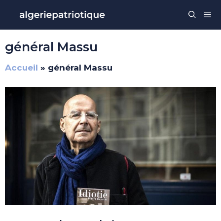
Aller
Me
au
contenu
général Massu
Accueil
»
général Massu