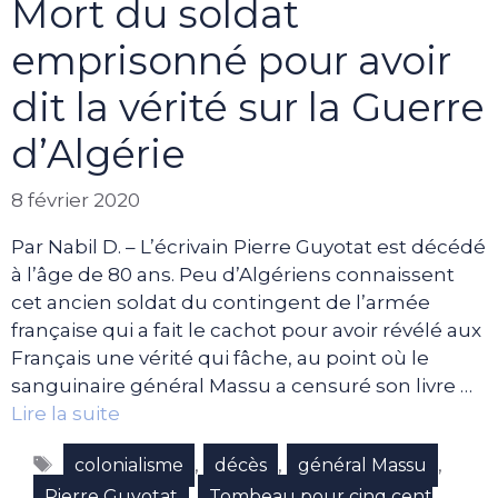
Mort du soldat
emprisonné pour avoir
dit la vérité sur la Guerre
d’Algérie
8 février 2020
Par Nabil D. – L’écrivain Pierre Guyotat est décédé
à l’âge de 80 ans. Peu d’Algériens connaissent
cet ancien soldat du contingent de l’armée
française qui a fait le cachot pour avoir révélé aux
Français une vérité qui fâche, au point où le
sanguinaire général Massu a censuré son livre …
Lire la suite
Étiquettes
,
,
,
colonialisme
décès
général Massu
,
Pierre Guyotat
Tombeau pour cinq cent