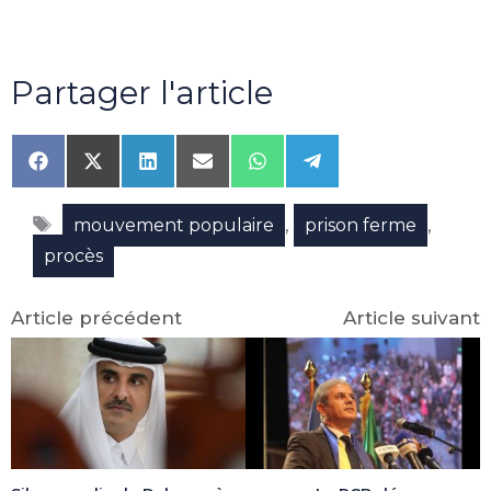
Partager l'article
Share
Share
Share
Share
Share
Share
on
on
on
on
on
on
Facebook
X
LinkedIn
Email
WhatsApp
Telegram
Étiquettes
(Twitter)
,
,
mouvement populaire
prison ferme
procès
Article précédent
Article suivant