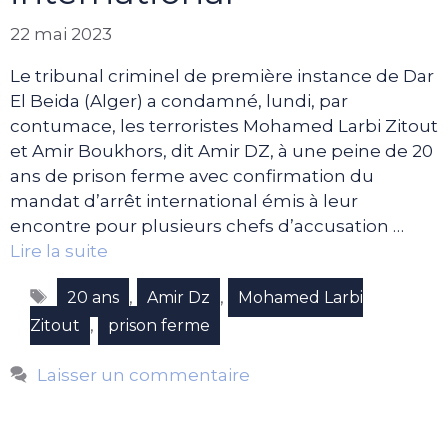
22 mai 2023
Le tribunal criminel de première instance de Dar
El Beida (Alger) a condamné, lundi, par
contumace, les terroristes Mohamed Larbi Zitout
et Amir Boukhors, dit Amir DZ, à une peine de 20
ans de prison ferme avec confirmation du
mandat d’arrêt international émis à leur
encontre pour plusieurs chefs d’accusation …
Lire la suite
Étiquettes
,
,
20 ans
Amir Dz
Mohamed Larbi
,
Zitout
prison ferme
Laisser un commentaire