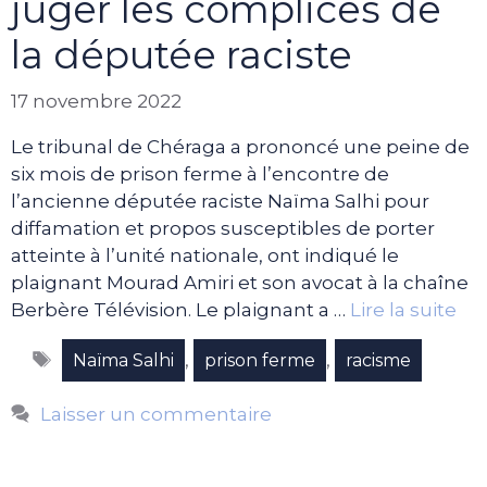
juger les complices de
la députée raciste
17 novembre 2022
Le tribunal de Chéraga a prononcé une peine de
six mois de prison ferme à l’encontre de
l’ancienne députée raciste Naïma Salhi pour
diffamation et propos susceptibles de porter
atteinte à l’unité nationale, ont indiqué le
plaignant Mourad Amiri et son avocat à la chaîne
Berbère Télévision. Le plaignant a …
Lire la suite
Étiquettes
,
,
Naïma Salhi
prison ferme
racisme
Laisser un commentaire