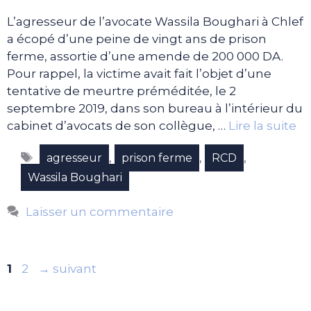
L’agresseur de l’avocate Wassila Boughari à Chlef
a écopé d’une peine de vingt ans de prison
ferme, assortie d’une amende de 200 000 DA.
Pour rappel, la victime avait fait l’objet d’une
tentative de meurtre préméditée, le 2
septembre 2019, dans son bureau à l’intérieur du
cabinet d’avocats de son collègue, …
Lire la suite
Étiquettes
,
,
,
agresseur
prison ferme
RCD
Wassila Boughari
Laisser un commentaire
Page
Page
1
2
→
suivant