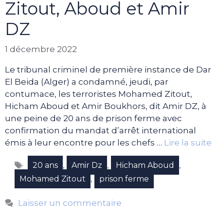
Zitout, Aboud et Amir
DZ
1 décembre 2022
Le tribunal criminel de première instance de Dar
El Beida (Alger) a condamné, jeudi, par
contumace, les terroristes Mohamed Zitout,
Hicham Aboud et Amir Boukhors, dit Amir DZ, à
une peine de 20 ans de prison ferme avec
confirmation du mandat d’arrêt international
émis à leur encontre pour les chefs …
Lire la suite
Étiquettes
,
,
,
20 ans
Amir Dz
Hicham Aboud
,
Mohamed Zitout
prison ferme
Laisser un commentaire