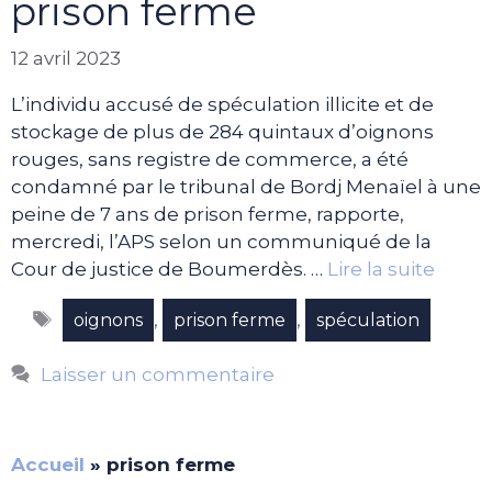
prison ferme
12 avril 2023
L’individu accusé de spéculation illicite et de
stockage de plus de 284 quintaux d’oignons
rouges, sans registre de commerce, a été
condamné par le tribunal de Bordj Menaïel à une
peine de 7 ans de prison ferme, rapporte,
mercredi, l’APS selon un communiqué de la
Cour de justice de Boumerdès. …
Lire la suite
Étiquettes
,
,
oignons
prison ferme
spéculation
Laisser un commentaire
Accueil
»
prison ferme