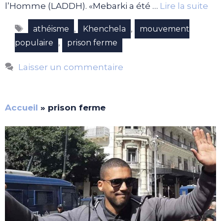
l’Homme (LADDH). «Mebarki a été …
Lire la suite
Étiquettes
,
,
athéisme
Khenchela
mouvement
,
populaire
prison ferme
Laisser un commentaire
Accueil
»
prison ferme