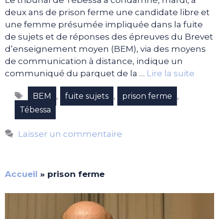
Le tribunal de Tébessa a condamné, mardi, à
deux ans de prison ferme une candidate libre et
une femme présumée impliquée dans la fuite
de sujets et de réponses des épreuves du Brevet
d’enseignement moyen (BEM), via des moyens
de communication à distance, indique un
communiqué du parquet de la …
Lire la suite
Étiquettes
,
,
,
BEM
fuite sujets
prison ferme
Tébessa
Laisser un commentaire
Accueil
»
prison ferme