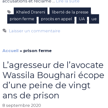
accusations et réclamé …
Lire la suite
Étiquettes
,
,
Khaled Drareni
liberté de la presse
,
,
,
prison ferme
procès en appel
UA
ue
Laisser un commentaire
Accueil
»
prison ferme
L’agresseur de l’avocate
Wassila Boughari écope
d’une peine de vingt
ans de prison
8 septembre 2020