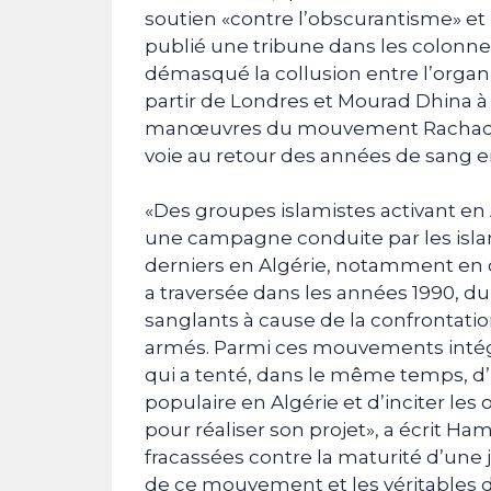
soutien «contre l’obscurantisme» et p
publié une tribune dans les colonne
démasqué la collusion entre l’organis
partir de Londres et Mourad Dhina à 
manœuvres du mouvement Rachad, «
voie au retour des années de sang en
«Des groupes islamistes activant en 
une campagne conduite par les isla
derniers en Algérie, notamment en c
a traversée dans les années 1990, d
sanglants à cause de la confrontatio
armés. Parmi ces mouvements intégri
qui a tenté, dans le même temps, d’
populaire en Algérie et d’inciter le
pour réaliser son projet», a écrit H
fracassées contre la maturité d’une j
de ce mouvement et les véritables d