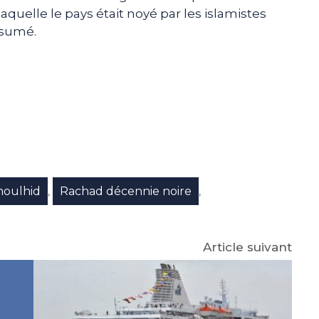
aquelle le pays était noyé par les islamistes
résumé.
e
p
gram
oulhid
Rachad décennie noire
,
,
Article suivant