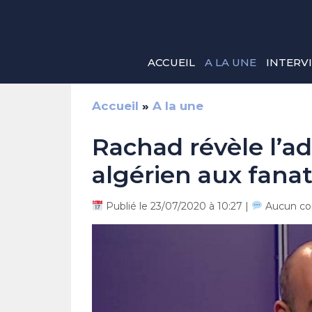
Aller
au
contenu
ACCUEIL
A LA UNE
INTERV
Accueil
»
A la une
Rachad révèle l’a
algérien aux fana
Publié le 23/07/2020 à 10:27 |
Aucun co