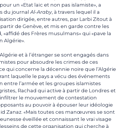
our un «Etat laïc et non pas islamiste», a
s du journal
Al-Araby
, à travers lequel il a
ation dirigée, entre autres, par Larbi Zitout à
partir de Genève, et mis en garde contre les
affidé des Frères musulmans» qui «pave la
 Algérie».
Algérie et à l’étranger se sont engagés dans
mistes pour absoudre les crimes de ces
e qui concerne la décennie noire que l’Algérie
urant laquelle le pays a vécu des événements
n entre l’armée et les groupes islamistes
stes, Rachad qui active à partir de Londres et
infiltrer le mouvement de contestation
s opposants au pouvoir à épouser leur idéologie
amid Zanaz. «Mais toutes ces manœuvres se sont
eunesse éveillée et connaissant le vrai visage
esseins de cette organisation qui cherche à