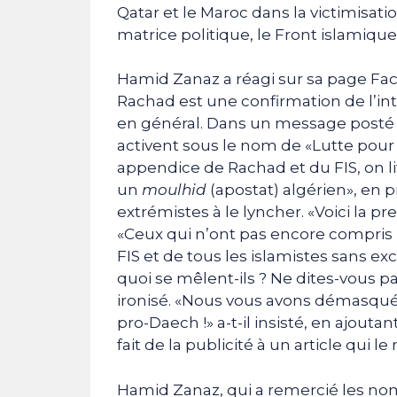
Qatar et le Maroc dans la victimisat
matrice politique, le Front islamique
Hamid Zanaz a réagi sur sa page Fac
Rachad est une confirmation de l’i
en général. Dans un message posté s
activent sous le nom de «Lutte pour 
appendice de Rachad et du FIS, on lit
un
moulhid
(apostat) algérien», en 
extrémistes à le lyncher. «Voici la pr
«Ceux qui n’ont pas encore compris 
FIS et de tous les islamistes sans exc
quoi se mêlent-ils ? Ne dites-vous pas
ironisé. «Nous vous avons démasqué c
pro-Daech !» a-t-il insisté, en ajout
fait de la publicité à un article qui le
Hamid Zanaz, qui a remercié les no