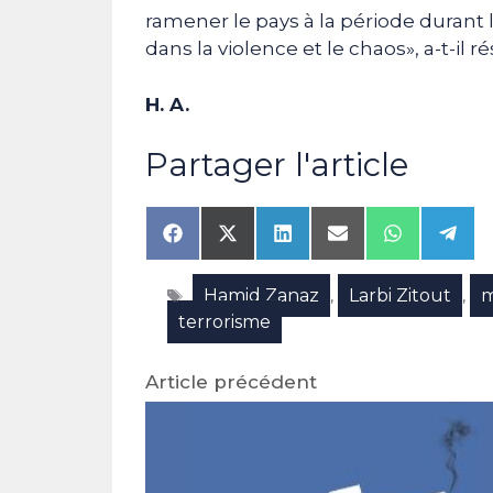
ramener le pays à la période durant l
dans la violence et le chaos», a-t-il 
H. A.
Partager l'article
Share
Share
Share
Share
Share
Shar
on
on
on
on
on
on
Facebook
X
LinkedIn
Email
WhatsAp
Tele
Étiquettes
Hamid Zanaz
Larbi Zitout
m
(Twitter)
,
,
terrorisme
Article précédent