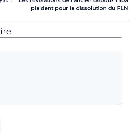
Les révélations de l’ancien député Tliba
plaident pour la dissolution du FLN
ire