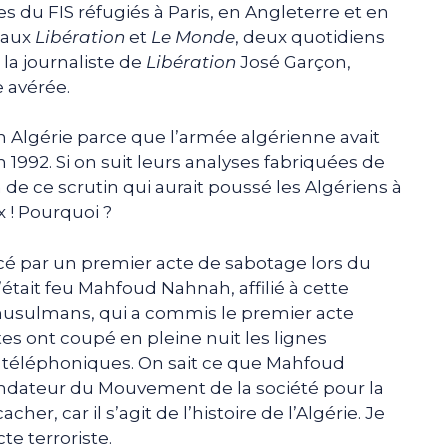
es du FIS réfugiés à Paris, en Angleterre et en
rnaux
Libération
et
Le Monde
, deux quotidiens
 la journaliste de
Libération
José Garçon,
 avérée.
en Algérie parce que l’armée algérienne avait
 1992. Si on suit leurs analyses fabriquées de
n de ce scrutin qui aurait poussé les Algériens à
 ! Pourquoi ?
é par un premier acte de sabotage lors du
tait feu Mahfoud Nahnah, affilié à cette
usulmans, qui a commis le premier acte
ytes ont coupé en pleine nuit les lignes
 téléphoniques. On sait ce que Mahfoud
fondateur du Mouvement de la société pour la
cher, car il s’agit de l’histoire de l’Algérie. Je
te terroriste.