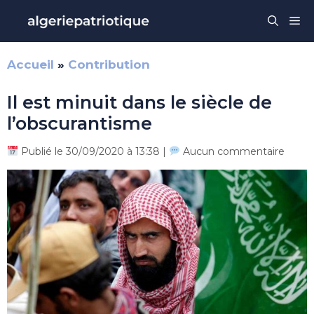
Aller
Me
au
contenu
Accueil
»
Contribution
Il est minuit dans le siècle de
l’obscurantisme
Publié le 30/09/2020 à 13:38 |
Aucun commentaire